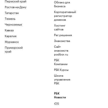
Пермский край
Облако для
бизнеса
Ростов-на-Дону
Корпоративный
Татарстан
регистратор
Тюмень
доменов
Черноземье
Хостинг
сайтов
Кавказ
Рег.решения
Карелия
Знакомства
Мурманск
Сайт
Приморский
знакомств
край
podbor.ru
РБК
Компании
РБК Курсы
Школа
управления
РБК
РБК
Новости
iOS