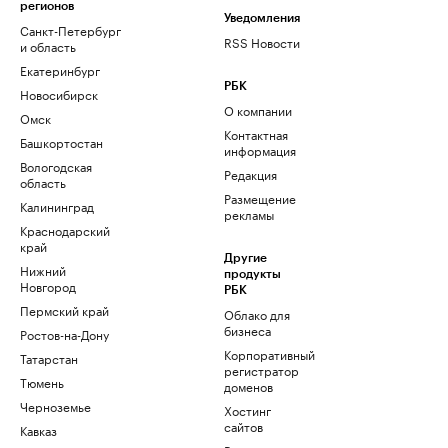
регионов
Уведомления
Санкт-Петербург
RSS Новости
и область
Екатеринбург
РБК
Новосибирск
О компании
Омск
Контактная
Башкортостан
информация
Вологодская
Редакция
область
Размещение
Калининград
рекламы
Краснодарский
край
Другие
Нижний
продукты
Новгород
РБК
Пермский край
Облако для
бизнеса
Ростов-на-Дону
Корпоративный
Татарстан
регистратор
Тюмень
доменов
Черноземье
Хостинг
сайтов
Кавказ