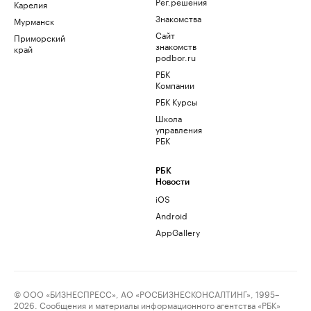
Рег.решения
Карелия
Знакомства
Мурманск
Сайт
Приморский
знакомств
край
podbor.ru
РБК
Компании
РБК Курсы
Школа
управления
РБК
РБК
Новости
iOS
Android
AppGallery
© ООО «БИЗНЕСПРЕСС», АО «РОСБИЗНЕСКОНСАЛТИНГ», 1995–
2026. Сообщения и материалы информационного агентства «РБК»