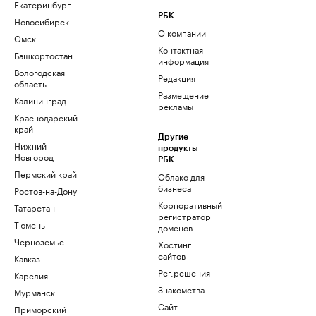
Екатеринбург
РБК
Новосибирск
О компании
Омск
Контактная
Башкортостан
информация
Вологодская
Редакция
область
Размещение
Калининград
рекламы
Краснодарский
край
Другие
Нижний
продукты
Новгород
РБК
Пермский край
Облако для
бизнеса
Ростов-на-Дону
Корпоративный
Татарстан
регистратор
Тюмень
доменов
Черноземье
Хостинг
сайтов
Кавказ
Рег.решения
Карелия
Знакомства
Мурманск
Сайт
Приморский