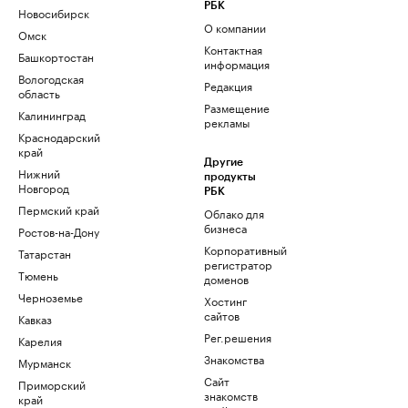
РБК
Новосибирск
О компании
Омск
Контактная
Башкортостан
информация
Вологодская
Редакция
область
Размещение
Калининград
рекламы
Краснодарский
край
Другие
Нижний
продукты
Новгород
РБК
Пермский край
Облако для
бизнеса
Ростов-на-Дону
Корпоративный
Татарстан
регистратор
Тюмень
доменов
Черноземье
Хостинг
сайтов
Кавказ
Рег.решения
Карелия
Знакомства
Мурманск
Сайт
Приморский
знакомств
край