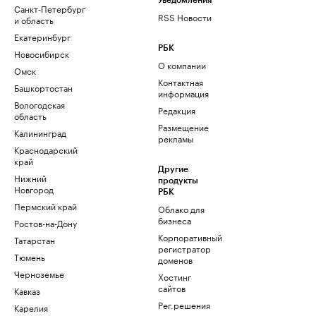
Уведомления
Санкт-Петербург
RSS Новости
и область
Екатеринбург
РБК
Новосибирск
О компании
Омск
Контактная
Башкортостан
информация
Вологодская
Редакция
область
Размещение
Калининград
рекламы
Краснодарский
край
Другие
Нижний
продукты
Новгород
РБК
Пермский край
Облако для
бизнеса
Ростов-на-Дону
Корпоративный
Татарстан
регистратор
Тюмень
доменов
Черноземье
Хостинг
сайтов
Кавказ
Рег.решения
Карелия