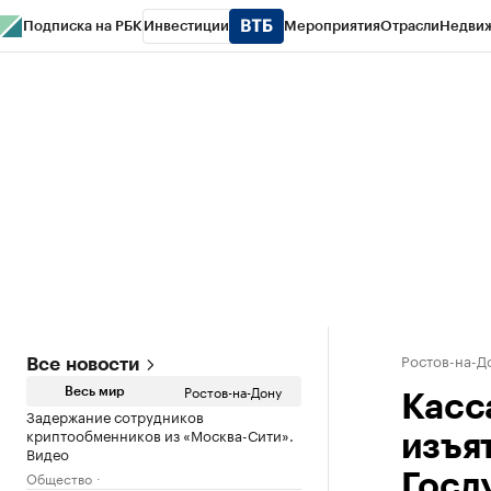
Подписка на РБК
Инвестиции
Мероприятия
Отрасли
Недви
РБК Курсы
РБК Life
Тренды
Визионеры
Национальные проекты
Горо
Спецпроекты СПб
Конференции СПб
Спецпроекты
Проверка конт
Ростов-на-Д
Все новости
Ростов-на-Дону
Весь мир
Касс
Задержание сотрудников
криптообменников из «Москва-Сити».
изъя
Видео
Общество
Госд