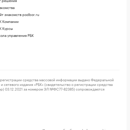
г.решения
акомства
йт знакомств podbor.ru
К Компании
К Курсы
ола управления РБК
регистрации средства массовой информации выдано Федеральной
и сетевого издания «РБК» (свидетельство о регистрации средства
ор) 03.12.2021 за номером ЭЛ №ФС77-82385) сопровождаются