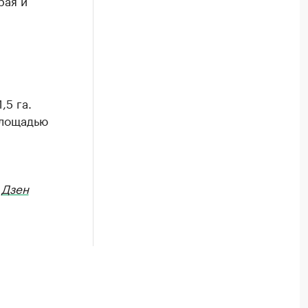
рая и
,5 га.
площадью
в
Дзен