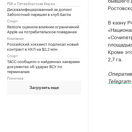
бывшего 
РБК и Петербургская Биржа
Ростовск
Дисквалифицированный за допинг
Заболотный перешел в клуб Басты
Спорт
В казну 
Restore оценила влияние ограничений
«Национа
Apple на потребительское поведение
«Сочипетр
Компании
площадью 
Российский хоккеист подписал новый
контракт в НХЛ на $2,2 млн
Кроме эт
Спорт
2,7 га.
ТАСС сообщило о найденных хакерами
документах об ударах ВСУ по
терминалам
Оператив
Политика
Telegram-
Загрузить еще