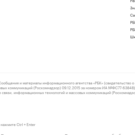
Ре
Зн
Са
РБ
РБ
Шк
ения и материалы информационного агентства «РБК» (свидетельство о 
овых коммуникаций (Роскомнадзор) 09.12.2015 за номером ИА №ФС77-63848) 
 связи, информационных технологий и массовых коммуникаций (Роскомнадз
нажмите Ctrl + Enter