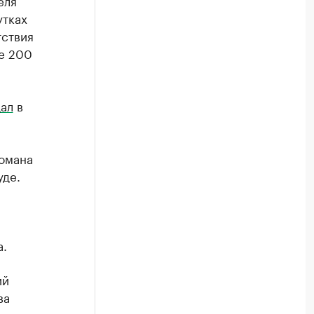
еля
утках
тствия
ее 200
ал
в
омана
уде.
а.
ий
ва