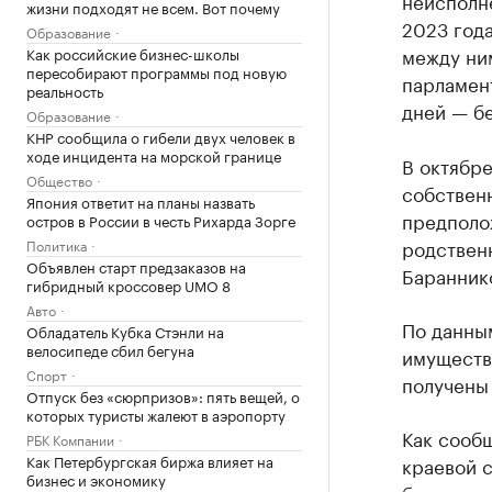
неисполне
жизни подходят не всем. Вот почему
2023 года
Образование
между ни
Как российские бизнес-школы
пересобирают программы под новую
парламент
реальность
дней — б
Образование
КНР сообщила о гибели двух человек в
ходе инцидента на морской границе
В октябре
Общество
собствен
Япония ответит на планы назвать
предполож
остров в России в честь Рихарда Зорге
родствен
Политика
Объявлен старт предзаказов на
Баранник
гибридный кроссовер UMO 8
Авто
По данным
Обладатель Кубка Стэнли на
велосипеде сбил бегуна
имущество
Спорт
получены
Отпуск без «сюрпризов»: пять вещей, о
которых туристы жалеют в аэропорту
Как сооб
РБК Компании
Как Петербургская биржа влияет на
краевой с
бизнес и экономику