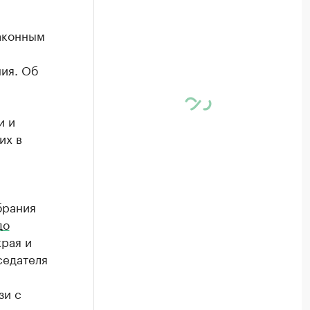
законным
ия. Об
и и
их в
брания
до
рая и
седателя
зи с