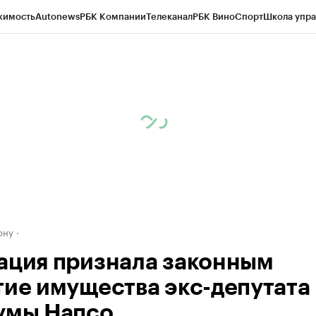
жимость
Autonews
РБК Компании
Телеканал
РБК Вино
Спорт
Школа упра
д
Стиль
Крипто
РБК Бизнес-среда
Дискуссионный клуб
Исследования
К
рагентов
Политика
Экономика
Бизнес
Технологии и медиа
Финансы
Рын
ону
ация признала законным
тие имущества экс-депутата
умы Напсо