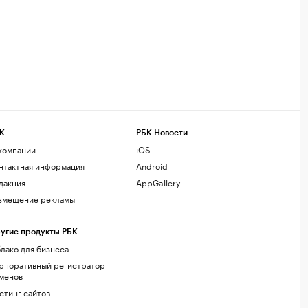
К
РБК Новости
компании
iOS
нтактная информация
Android
дакция
AppGallery
змещение рекламы
угие продукты РБК
лако для бизнеса
рпоративный регистратор
менов
стинг сайтов