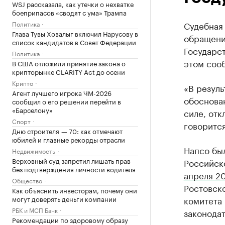
WSJ рассказала, как утечки о нехватке
боеприпасов «сводят с ума» Трампа
Политика
Судебная 
Глава Тувы Ховалыг включил Нарусову в
обращени
список кандидатов в Совет Федерации
Государс
Политика
этом соо
В США отложили принятие закона о
крипторынке CLARITY Act до осени
Крипто
«В резуль
Агент лучшего игрока ЧМ-2026
обоснова
сообщил о его решении перейти в
«Барселону»
силе, отк
Спорт
говорится
Дню строителя — 70: как отмечают
юбилей и главные рекорды отрасли
Напсо бы
Недвижимость
Верховный суд запретил лишать прав
Российск
без подтверждения личности водителя
апреля 2
Общество
Ростовско
Как объяснить инвесторам, почему они
могут доверять деньги компании
комитета 
РБК и МСП Банк
законодат
Рекомендации по здоровому образу