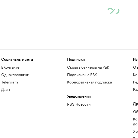
Социальные сети
Подписки
РБ
ВКонтакте
Скрыть баннеры на РБК
О 
Одноклассники
Подписка на РБК
Ко
Telegram
Корпоративная подписка
Ре
Дзен
Ра
Уведомления
RSS Новости
Др
Об
Ко
до
Хо