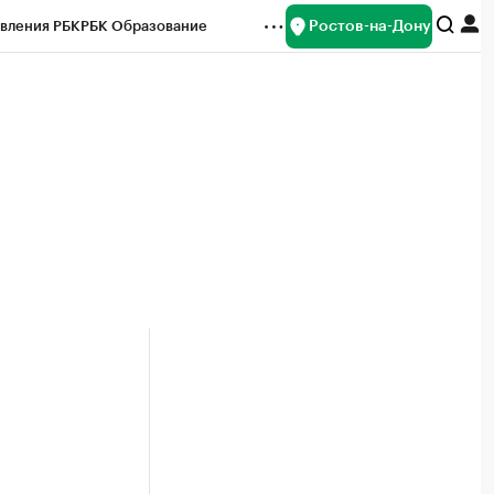
Ростов-на-Дону
вления РБК
РБК Образование
редитные рейтинги
Франшизы
Газета
ок наличной валюты