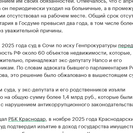
нием им своих обязанностей. Отмечалось, что с апр
 он периодически уходил на больничные, а в промеж
ми отсутствовал на рабочем месте. Общий срок отсу
ария в Госдуме превысил два года, в том числе бол
ез уважительной причины.
 2025 года суд в Сочи по иску Генпрокуратуры
перед
ность РФ около 60 объектов недвижимости, которые,
ительно, принадлежат экс-депутату Напсо и его
никам. По словам адвоката бывшего парламентария Р
ова, это решение было обжаловано в вышестоящем с
 суда, у экс-депутата и его родственников изъяли
 на общую сумму более 1,4 млрд руб., которые были
 с нарушением антикоррупционного законодательств
щал
РБК Краснодар
, в ноябре 2025 года Краснодарск
уд подтвердил изъятие в доход государства имущест