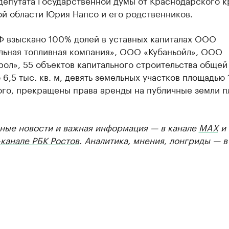
депутата Государственной думы от Краснодарского к
ой области Юрия Напсо и его родственников.
РФ взыскано 100% долей в уставных капиталах ООО
льная топливная компания», ООО «Кубаньойл», ООО
ол», 55 объектов капитального строительства общей
6,5 тыс. кв. м, девять земельных участков площадью 1
ого, прекращены права аренды на публичные земли 
ные новости и важная информация — в канале
MAX
и
канале РБК Ростов
. Аналитика, мнения, лонгриды — 