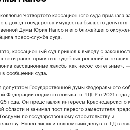
коллегия Четвертого кассационного суда признала 
е в доход государства имущества бывшего депутата
твенной Думы Юрия Напсо и его ближайшего окружен
бщила пресс-служба суда.
тате, кассационный суд пришел к выводу о законност
нности ранее принятых судебных решений и оставил 
лонив кассационные жалобы как несостоятельные», —
 в сообщении суда.
л депутатом Государственной думы Федерального со
ой Федерации седьмого созыва от ЛДПР с 2021 года
025 года
. Он представлял интересы Краснодарского к
й области и занимал пост первого заместителя пред
Госдумы по государственному строительству и
ельству. Напсо лишили полномочий депутата ГД в свя