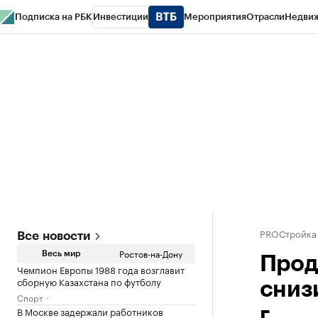
Подписка на РБК
Инвестиции
Мероприятия
Отрасли
Недви
РБК Курсы
РБК Life
Тренды
Визионеры
Национальные проекты
Горо
Спецпроекты СПб
Конференции СПб
Спецпроекты
Проверка конт
PROСтройка
Все новости
Ростов-на-Дону
Весь мир
Прод
Чемпион Европы 1988 года возглавит
сборную Казахстана по футболу
снизи
Спорт
В Москве задержали работников
г.