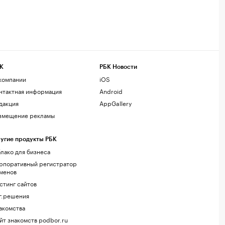
К
РБК Новости
компании
iOS
нтактная информация
Android
дакция
AppGallery
змещение рекламы
угие продукты РБК
лако для бизнеса
рпоративный регистратор
менов
стинг сайтов
г.решения
акомства
йт знакомств podbor.ru