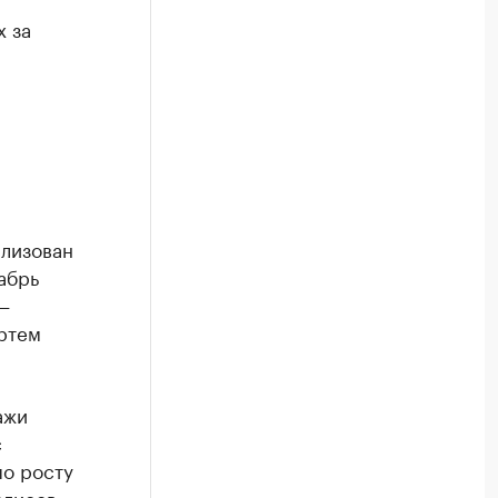
х за
ализован
абрь
—
ртем
ажи
с
по росту
олисов.