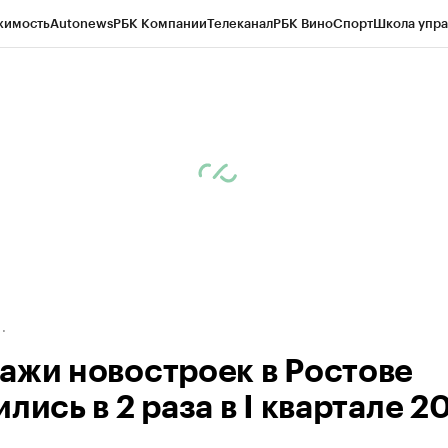
жимость
Autonews
РБК Компании
Телеканал
РБК Вино
Спорт
Школа упра
д
Стиль
Крипто
РБК Бизнес-среда
Дискуссионный клуб
Исследования
К
рагентов
Политика
Экономика
Бизнес
Технологии и медиа
Финансы
Рын
ажи новостроек в Ростове
лись в 2 раза в I квартале 2