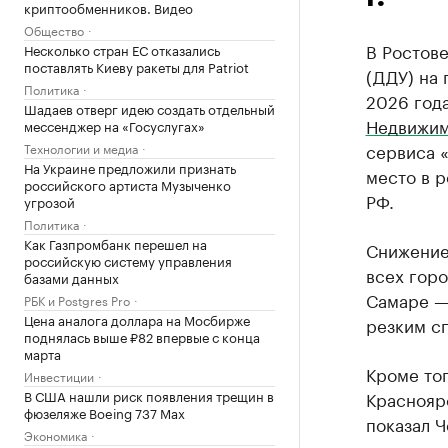
криптообменников. Видео
Общество
В Ростове
Несколько стран ЕС отказались
поставлять Киеву ракеты для Patriot
(ДДУ) на 
Политика
2026 года
Шадаев отверг идею создать отдельный
Недвижим
мессенджер на «Госуслугах»
сервиса «
Технологии и медиа
На Украине предложили признать
место в 
российского артиста Музыченко
РФ.
угрозой
Политика
Как Газпромбанк перешел на
Снижение
российскую систему управления
всех гор
базами данных
Самаре — 
РБК и Postgres Pro
Цена аналога доллара на Мосбирже
резким сп
поднялась выше ₽82 впервые с конца
марта
Кроме тог
Инвестиции
В США нашли риск появления трещин в
Краснояр
фюзеляже Boeing 737 Max
показал Ч
Экономика