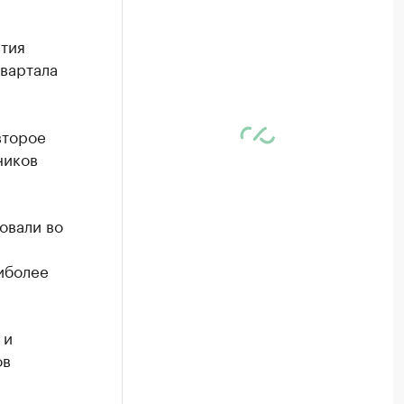
стия
квартала
второе
ников
овали во
иболее
 и
ов