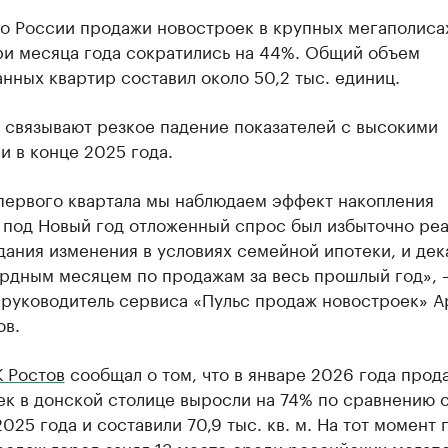
о России продажи новостроек в крупных мегаполиса
ри месяца года сократились на 44%. Общий объем
нных квартир составил около 50,2 тыс. единиц.
 связывают резкое падение показателей с высокими
 в конце 2025 года.
 первого квартала мы наблюдаем эффект накопления
 под Новый год отложенный спрос был избыточно ре
дания изменения в условиях семейной ипотеки, и дек
ордным месяцем по продажам за весь прошлый год», 
 руководитель сервиса «Пульс продаж новостроек» А
ов.
 Ростов
сообщал о том, что в январе 2026 года прод
ек в донской столице выросли на 74% по сравнению 
025 года и составили 70,9 тыс. кв. м. На тот момент 
одаж город занял 13 место среди российских мегап