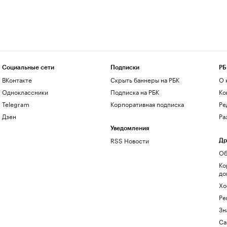
Социальные сети
Подписки
РБ
ВКонтакте
Скрыть баннеры на РБК
О 
Одноклассники
Подписка на РБК
Ко
Telegram
Корпоративная подписка
Ре
Дзен
Ра
Уведомления
RSS Новости
Др
Об
Ко
до
Хо
Ре
Зн
Са