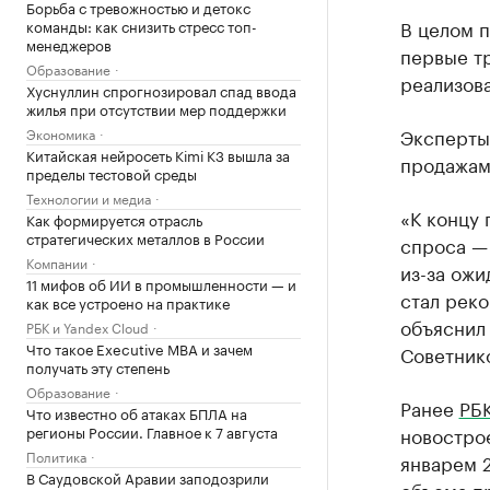
Борьба с тревожностью и детокс
В целом п
команды: как снизить стресс топ-
менеджеров
первые т
Образование
реализова
Хуснуллин спрогнозировал спад ввода
жилья при отсутствии мер поддержки
Эксперты
Экономика
Китайская нейросеть Kimi K3 вышла за
продажами
пределы тестовой среды
Технологии и медиа
«К концу
Как формируется отрасль
стратегических металлов в России
спроса —
Компании
из-за ожи
11 мифов об ИИ в промышленности — и
стал рек
как все устроено на практике
объяснил
РБК и Yandex Cloud
Что такое Executive MBA и зачем
Советник
получать эту степень
Образование
Ранее
РБК
Что известно об атаках БПЛА на
регионы России. Главное к 7 августа
новостро
Политика
январем 2
В Саудовской Аравии заподозрили
объема пр