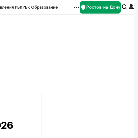
Ростов-на-Дону
вления РБК
РБК Образование
редитные рейтинги
Франшизы
Газета
ок наличной валюты
026