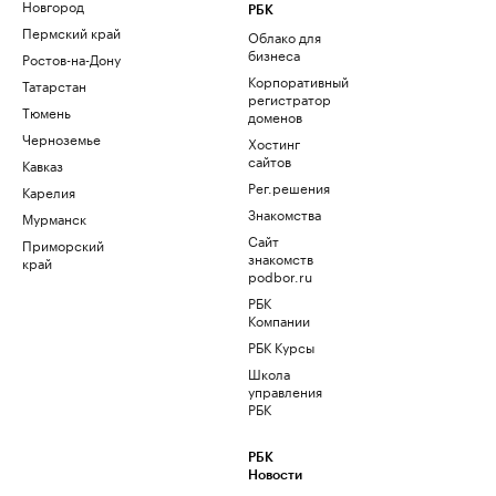
Новгород
РБК
Пермский край
Облако для
бизнеса
Ростов-на-Дону
Корпоративный
Татарстан
регистратор
Тюмень
доменов
Черноземье
Хостинг
сайтов
Кавказ
Рег.решения
Карелия
Знакомства
Мурманск
Сайт
Приморский
знакомств
край
podbor.ru
РБК
Компании
РБК Курсы
Школа
управления
РБК
РБК
Новости