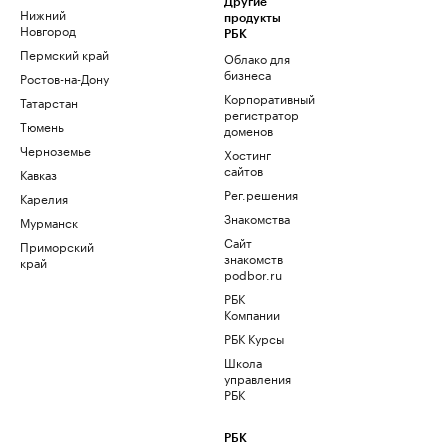
Другие
Нижний
продукты
Новгород
РБК
Пермский край
Облако для
бизнеса
Ростов-на-Дону
Корпоративный
Татарстан
регистратор
Тюмень
доменов
Черноземье
Хостинг
сайтов
Кавказ
Рег.решения
Карелия
Знакомства
Мурманск
Сайт
Приморский
знакомств
край
podbor.ru
РБК
Компании
РБК Курсы
Школа
управления
РБК
РБК