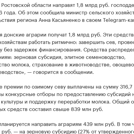
Ростовской области направят 1,8 млрд руб. господд
 года. Об этом сообщила министр сельского хозяйст
ствия региона Анна Касьяненко в своем Telegram-ка
я донские аграрии получат 1,8 млрд руб. Эти средств
хозяйствам работать ритмично: завершить сев, прове
у без задержек финансирования. Средства распреде
иям: зерновая субсидия, элитное семеноводство,
тво молока, страхование в животноводстве, овощево
еводство», — говорится в сообщении.
 премии по озимому севу выплачены на сумму 316,7 
ы конкурсные отборы по предоставлению субсидий 
 культуры и поддержку переработки молока. Общий 
ых средств составил свыше 839 млн руб.
планируется направить аграриям 439 млн руб. В том 
 руб. — на зерновую субсидию (27% от утвержденног