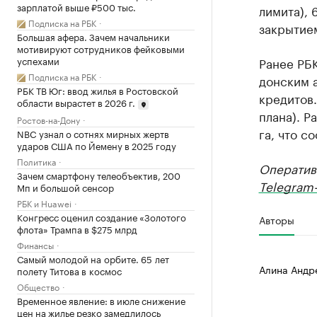
зарплатой выше ₽500 тыс.
лимита), 
Подписка на РБК
закрытие
Большая афера. Зачем начальники
мотивируют сотрудников фейковыми
Ранее РБ
успехами
Подписка на РБК
донским а
РБК ТВ Юг: ввод жилья в Ростовской
кредитов.
области вырастет в 2026 г.
плана). Р
Ростов-на-Дону
га, что с
NBC узнал о сотнях мирных жертв
ударов США по Йемену в 2025 году
Политика
Оператив
Зачем смартфону телеобъектив, 200
Telegram-
Мп и большой сенсор
РБК и Huawei
Конгресс оценил создание «Золотого
Авторы
флота» Трампа в $275 млрд
Финансы
Самый молодой на орбите. 65 лет
Алина Андр
полету Титова в космос
Общество
Временное явление: в июле снижение
цен на жилье резко замедлилось