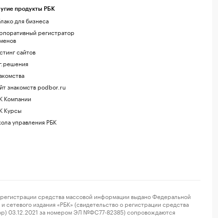
угие продукты РБК
лако для бизнеса
рпоративный регистратор
менов
стинг сайтов
г.решения
акомства
йт знакомств podbor.ru
К Компании
К Курсы
ола управления РБК
регистрации средства массовой информации выдано Федеральной
и сетевого издания «РБК» (свидетельство о регистрации средства
ор) 03.12.2021 за номером ЭЛ №ФС77-82385) сопровождаются