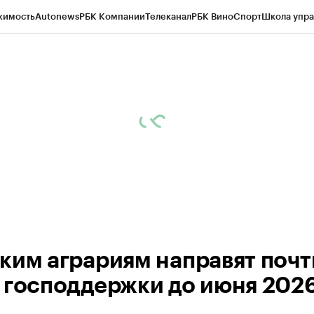
жимость
Autonews
РБК Компании
Телеканал
РБК Вино
Спорт
Школа упра
д
Стиль
Крипто
РБК Бизнес-среда
Дискуссионный клуб
Исследования
К
рагентов
Политика
Экономика
Бизнес
Технологии и медиа
Финансы
Рын
ким аграриям направят почт
 господдержки до июня 2026 