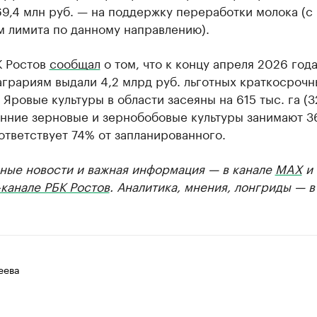
69,4 млн руб. — на поддержку переработки молока (с
м лимита по данному направлению).
К Ростов
сообщал
о том, что к концу апреля 2026 год
грариям выдали 4,2 млрд руб. льготных краткосрочн
 Яровые культуры в области засеяны на 615 тыс. га (
анние зерновые и зернобобовые культуры занимают 3
оответствует 74% от запланированного.
ные новости и важная информация — в канале
MAX
и
канале РБК Ростов
. Аналитика, мнения, лонгриды — 
еева