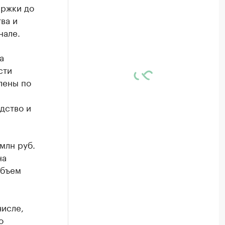
ержки до
ва и
нале.
а
сти
лены по
дство и
млн руб.
на
объем
числе,
о