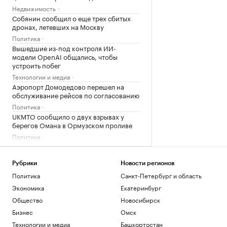
Недвижимость
Собянин сообщил о еще трех сбитых
дронах, летевших на Москву
Политика
Вышедшие из-под контроля ИИ-
модели OpenAI общались, чтобы
устроить побег
Технологии и медиа
Аэропорт Домодедово перешел на
обслуживание рейсов по согласованию
Политика
UKMTO сообщило о двух взрывах у
берегов Омана в Ормузском проливе
Политика
Загрузить еще
Рубрики
Новости регионов
Политика
Санкт-Петербург и область
Экономика
Екатеринбург
Общество
Новосибирск
Бизнес
Омск
Технологии и медиа
Башкортостан