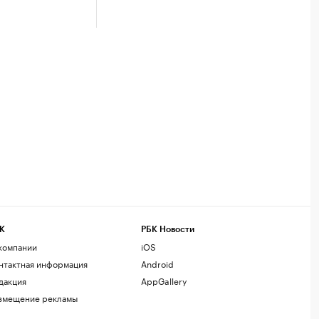
К
РБК Новости
компании
iOS
нтактная информация
Android
дакция
AppGallery
змещение рекламы