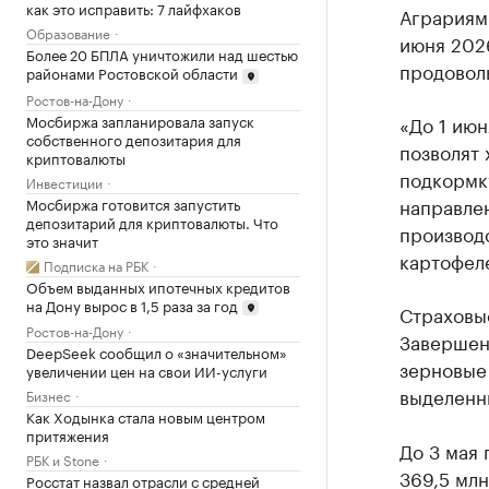
как это исправить: 7 лайфхаков
Аграриям 
Образование
июня 2026
Более 20 БПЛА уничтожили над шестью
продоволь
районами Ростовской области
Ростов-на-Дону
Мосбиржа запланировала запуск
«До 1 июн
собственного депозитария для
позволят 
криптовалюты
подкормк
Инвестиции
направлен
Мосбиржа готовится запустить
депозитарий для криптовалюты. Что
производс
это значит
картофел
Подписка на РБК
Объем выданных ипотечных кредитов
на Дону вырос в 1,5 раза за год
Страховые
Ростов-на-Дону
Завершен
DeepSeek сообщил о «значительном»
зерновые
увеличении цен на свои ИИ-услуги
выделенн
Бизнес
Как Ходынка стала новым центром
притяжения
До 3 мая 
РБК и Stone
369,5 млн
Росстат назвал отрасли с средней