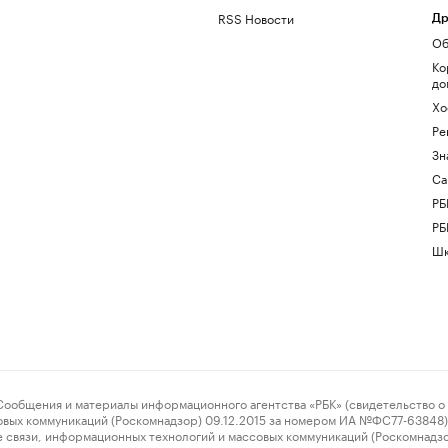
RSS Новости
Др
Об
Ко
до
Хо
Ре
Зн
Са
РБ
РБ
Шк
ения и материалы информационного агентства «РБК» (свидетельство о 
овых коммуникаций (Роскомнадзор) 09.12.2015 за номером ИА №ФС77-63848) 
 связи, информационных технологий и массовых коммуникаций (Роскомнадз