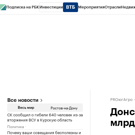
Подписка на РБК
Инвестиции
Мероприятия
Отрасли
Недви
РБК Курсы
РБК Life
Тренды
Визионеры
Национальные проекты
Горо
Спецпроекты СПб
Конференции СПб
Спецпроекты
Проверка конт
PROюгАгро
Все новости
Ростов-на-Дону
Весь мир
Донс
СК сообщил о гибели 640 человек из-за
вторжения ВСУ в Курскую область
млрд
Политика
Почему ваши совещания бесполезны и