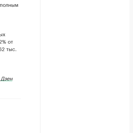
 полным
а
ых
32% от
62 тыс.
в
Дзен