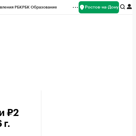
Ростов-на-Дону
вления РБК
РБК Образование
редитные рейтинги
Франшизы
Газета
ок наличной валюты
и ₽2
г.