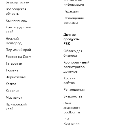
Башкортостан
информация
Вологодская
Редакция
область
Размещение
Калининград
рекламы
Краснодарский
край
Другие
Нижний
продукты
Новгород
РБК
Пермский край
Облако для
бизнеса
Ростов-на-Дону
Корпоративный
Татарстан
регистратор
Тюмень
доменов
Черноземье
Хостинг
сайтов
Кавказ
Рег.решения
Карелия
Знакомства
Мурманск
Сайт
Приморский
знакомств
край
podbor.ru
РБК
Компании