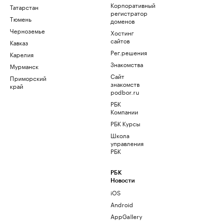
Корпоративный
Татарстан
регистратор
Тюмень
доменов
Черноземье
Хостинг
сайтов
Кавказ
Рег.решения
Карелия
Знакомства
Мурманск
Сайт
Приморский
знакомств
край
podbor.ru
РБК
Компании
РБК Курсы
Школа
управления
РБК
РБК
Новости
iOS
Android
AppGallery