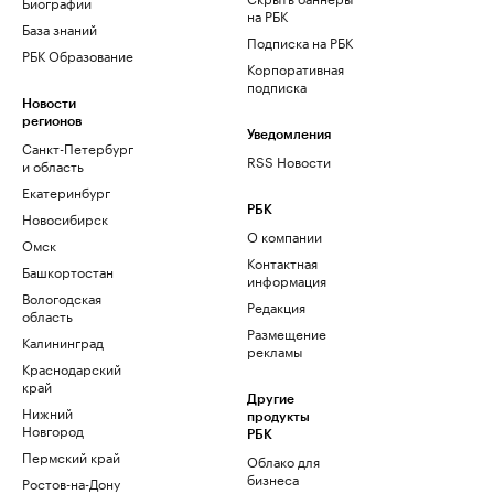
Биографии
на РБК
База знаний
Подписка на РБК
РБК Образование
Корпоративная
подписка
Новости
регионов
Уведомления
Санкт-Петербург
RSS Новости
и область
Екатеринбург
РБК
Новосибирск
О компании
Омск
Контактная
Башкортостан
информация
Вологодская
Редакция
область
Размещение
Калининград
рекламы
Краснодарский
край
Другие
Нижний
продукты
Новгород
РБК
Пермский край
Облако для
бизнеса
Ростов-на-Дону