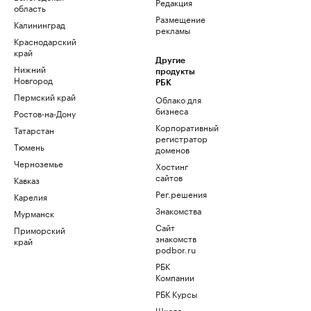
Редакция
область
Размещение
Калининград
рекламы
Краснодарский
край
Другие
Нижний
продукты
Новгород
РБК
Пермский край
Облако для
бизнеса
Ростов-на-Дону
Корпоративный
Татарстан
регистратор
Тюмень
доменов
Черноземье
Хостинг
сайтов
Кавказ
Рег.решения
Карелия
Знакомства
Мурманск
Сайт
Приморский
знакомств
край
podbor.ru
РБК
Компании
РБК Курсы
Школа