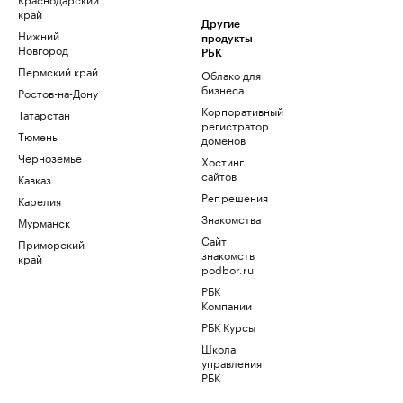
край
Другие
Нижний
продукты
Новгород
РБК
Пермский край
Облако для
бизнеса
Ростов-на-Дону
Корпоративный
Татарстан
регистратор
Тюмень
доменов
Черноземье
Хостинг
сайтов
Кавказ
Рег.решения
Карелия
Знакомства
Мурманск
Сайт
Приморский
знакомств
край
podbor.ru
РБК
Компании
РБК Курсы
Школа
управления
РБК