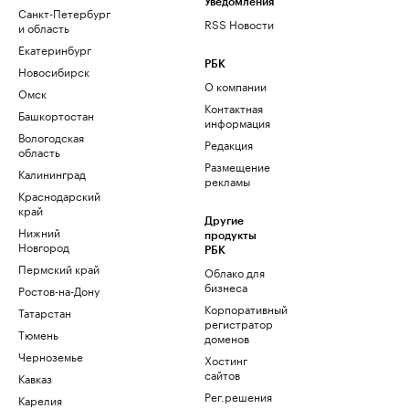
Уведомления
Санкт-Петербург
RSS Новости
и область
Екатеринбург
РБК
Новосибирск
О компании
Омск
Контактная
Башкортостан
информация
Вологодская
Редакция
область
Размещение
Калининград
рекламы
Краснодарский
край
Другие
Нижний
продукты
Новгород
РБК
Пермский край
Облако для
бизнеса
Ростов-на-Дону
Корпоративный
Татарстан
регистратор
Тюмень
доменов
Черноземье
Хостинг
сайтов
Кавказ
Рег.решения
Карелия