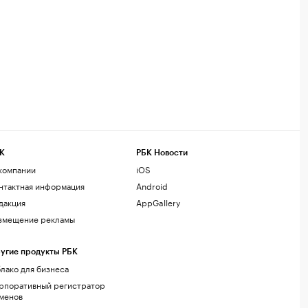
К
РБК Новости
компании
iOS
нтактная информация
Android
дакция
AppGallery
змещение рекламы
угие продукты РБК
лако для бизнеса
рпоративный регистратор
менов