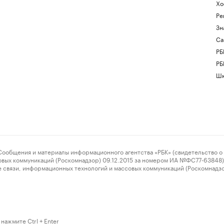
Хо
Ре
Зн
Са
РБ
РБ
Шк
ения и материалы информационного агентства «РБК» (свидетельство о 
овых коммуникаций (Роскомнадзор) 09.12.2015 за номером ИА №ФС77-63848) 
 связи, информационных технологий и массовых коммуникаций (Роскомнадз
нажмите Ctrl + Enter