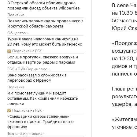
В Тверской области обломки дрона
В селе Ч
повредили фасад объекта Wildberries
на 10.30 
Политика
50 частны
Появились первые кадры пропавшего в
Иркутской области самолета
Юрий Слю
Общество
Турция ввела налоговые каникулы на
«Продолж
20 лет: кому это может быть интересно
воздушно
Подписка на РБК
Больше прогулок, свежего воздуха и
на 10:30,
отдыха: квартиры рядом с парками
домов и 
РБК и ПИК Серия плюс
написал о
Вэнс рассказал о сложностях в
переговорах с Ираном
Политика
Глава рег
ИИ помогает лучшим и вредит
результа
остальным. Как компаниям избежать
ущерба, 
ловушки
Подписка на РБК
«Смешарики сквозь вселенные»
«Жителям
выходят в прокат. Пройдите тест о
уточняетс
франшизе
Технологии и медиа