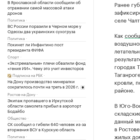
В Ярославской области сообщили об
Ранее гу
отражении самой массовой атаки
зафиксир
дронов
селе Чалт
Политика
ВС России поразили в Черном море у
Одессы два украинских сухогруза
Как
сооб
Политика
воздушной
Покинет ли Инфантино пост
президента ФИФА
летательн
Спорт
результа
«Экстремальные» плечи обвалили фонд
городах Т
«гения ИИ». Чему это учит инвесторов
Таганрог
Подписка на РБК
На Дону производство минералки
кровли, 
сократилось почти на треть в 2026 г.
районе.
Ростов-на-Дону
Экипаж пропавшего в Иркутской
В Юго-Вос
области самолета прибыл в аэропорт
Бодайбо
складски
Общество
данный м
СК сообщил о гибели 640 человек из-за
в Ростове
вторжения ВСУ в Курскую область
жилых дом
Политика