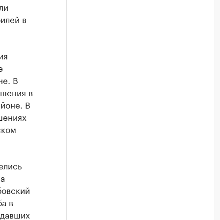
ли
илей в
ия
е
не. В
ушения в
йоне. В
шениях
ском
елись
На
бовский
а в
адавших