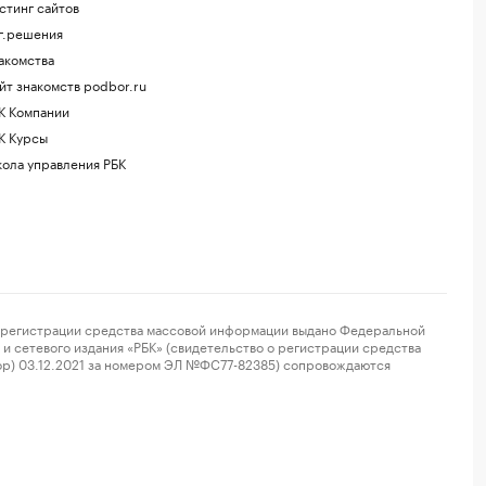
стинг сайтов
г.решения
акомства
йт знакомств podbor.ru
К Компании
К Курсы
ола управления РБК
регистрации средства массовой информации выдано Федеральной
и сетевого издания «РБК» (свидетельство о регистрации средства
ор) 03.12.2021 за номером ЭЛ №ФС77-82385) сопровождаются