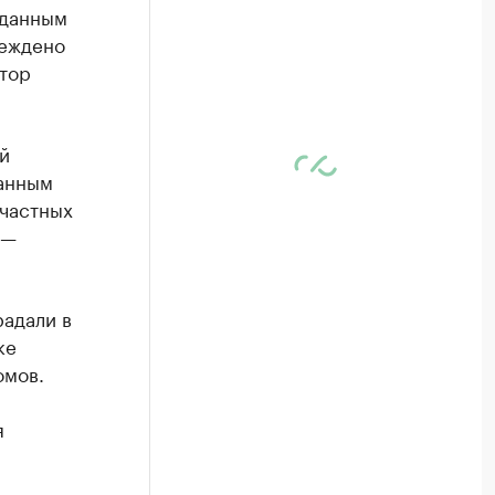
 данным
реждено
атор
й
данным
 частных
 —
радали в
ке
омов.
я