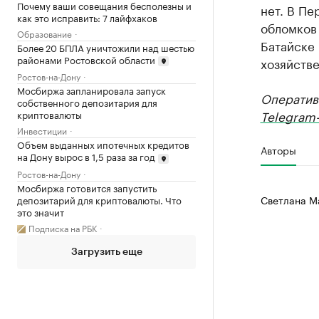
Почему ваши совещания бесполезны и
нет. В Пе
как это исправить: 7 лайфхаков
обломков
Образование
Батайске 
Более 20 БПЛА уничтожили над шестью
районами Ростовской области
хозяйств
Ростов-на-Дону
Мосбиржа запланировала запуск
Оператив
собственного депозитария для
Telegram-
криптовалюты
Инвестиции
Объем выданных ипотечных кредитов
Авторы
на Дону вырос в 1,5 раза за год
Ростов-на-Дону
Мосбиржа готовится запустить
Светлана М
депозитарий для криптовалюты. Что
это значит
Подписка на РБК
Загрузить еще