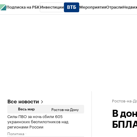
Подписка на РБК
Инвестиции
Мероприятия
Отрасли
Недви
РБК Курсы
РБК Life
Тренды
Визионеры
Национальные проекты
Горо
Спецпроекты СПб
Конференции СПб
Спецпроекты
Проверка конт
Ростов-на-Д
Все новости
Ростов-на-Дону
Весь мир
В до
Силы ПВО за ночь сбили 605
украинских беспилотников над
БПЛА
регионами России
Политика