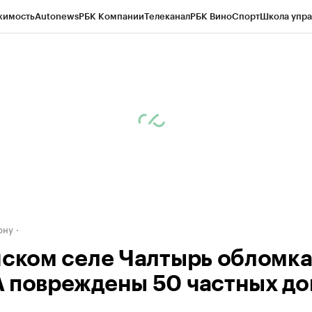
жимость
Autonews
РБК Компании
Телеканал
РБК Вино
Спорт
Школа упра
д
Стиль
Крипто
РБК Бизнес-среда
Дискуссионный клуб
Исследования
К
рагентов
Политика
Экономика
Бизнес
Технологии и медиа
Финансы
Рын
ону
нском селе Чалтырь обломк
 повреждены 50 частных д