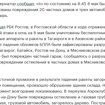
бернатор
сообщал
, что по состоянию на 8:45 8 мая бы
ованы повреждения 20 частных домов и трех автомоб
ырь.
щал
РБК Ростов, в Ростовской области в ходе отражен
 атаки в ночь на 8 мая были уничтожены беспилотны
ые аппараты и ракеты в Таганроге и в Азовском райо
те падения обломков БПЛА были зафиксированы разр
аганрог, Батайск, Ростов-на-Дону, в Мясниковском ра
е был поврежден частный гараж, сообщалось о разру
повреждении остекления в частных домах в Мясников
точной промзоне в результате падения ракеты загор
е помещения, произошло обрушение здания склада. 
омент возгорание локализовано. В переулке Аэроклу
-на-Дону были повреждены остекление и газовая труб
ах, грузовой автомобиль, загорелось дерево. Постр