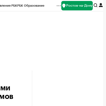
Ростов-на-Дону
вления РБК
РБК Образование
редитные рейтинги
Франшизы
Газета
ок наличной валюты
ами
омов