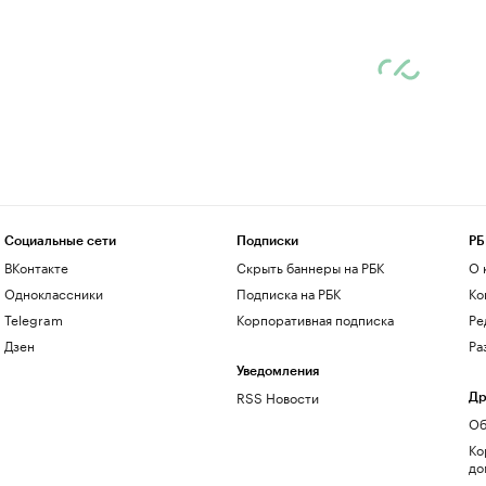
Социальные сети
Подписки
РБ
ВКонтакте
Скрыть баннеры на РБК
О 
Одноклассники
Подписка на РБК
Ко
Telegram
Корпоративная подписка
Ре
Дзен
Ра
Уведомления
RSS Новости
Др
Об
Ко
до