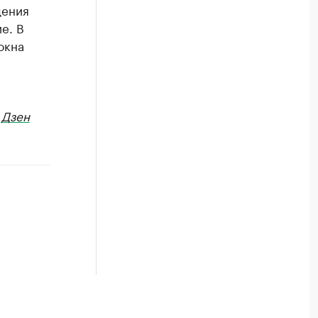
дения
е. В
окна
в
Дзен