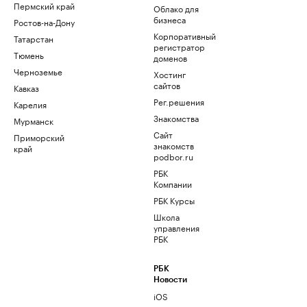
Пермский край
Облако для
бизнеса
Ростов-на-Дону
Корпоративный
Татарстан
регистратор
Тюмень
доменов
Черноземье
Хостинг
сайтов
Кавказ
Рег.решения
Карелия
Знакомства
Мурманск
Сайт
Приморский
знакомств
край
podbor.ru
РБК
Компании
РБК Курсы
Школа
управления
РБК
РБК
Новости
iOS