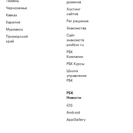
Тюмень
доменов
Черноземье
Хостинг
сайтов
Кавказ
Рег.решения
Карелия
Знакомства
Мурманск
Сайт
Приморский
знакомств
край
podbor.ru
РБК
Компании
РБК Курсы
Школа
управления
РБК
РБК
Новости
iOS
Android
AppGallery