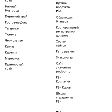
Другие
Нижний
продукты
Новгород
РБК
Пермский край
Облако для
бизнеса
Ростов-на-Дону
Корпоративный
Татарстан
регистратор
Тюмень
доменов
Черноземье
Хостинг
сайтов
Кавказ
Рег.решения
Карелия
Знакомства
Мурманск
Сайт
Приморский
знакомств
край
podbor.ru
РБК
Компании
РБК Курсы
Школа
управления
РБК