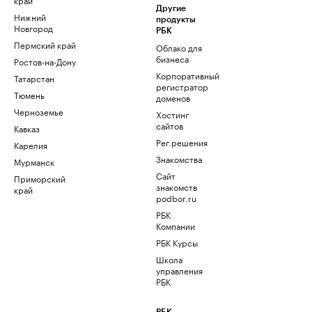
Другие
Нижний
продукты
Новгород
РБК
Пермский край
Облако для
бизнеса
Ростов-на-Дону
Корпоративный
Татарстан
регистратор
Тюмень
доменов
Черноземье
Хостинг
сайтов
Кавказ
Рег.решения
Карелия
Знакомства
Мурманск
Сайт
Приморский
знакомств
край
podbor.ru
РБК
Компании
РБК Курсы
Школа
управления
РБК