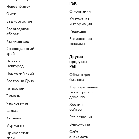
РБК
Новосибирск
О компании
Омск
Контактная
Башкортостан
информация
Вологодская
Редакция
область
Размещение
Калининград
рекламы
Краснодарский
край
Другие
Нижний
продукты
Новгород
РБК
Пермский край
Облако для
бизнеса
Ростов-на-Дону
Корпоративный
Татарстан
регистратор
Тюмень
доменов
Черноземье
Хостинг
сайтов
Кавказ
Рег.решения
Карелия
Знакомства
Мурманск
Сайт
Приморский
знакомств
край