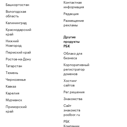
Контактная
Башкортостан
информация
Вологодская
Редакция
область
Размещение
Калининград
рекламы
Краснодарский
край
Другие
Нижний
продукты
Новгород
РБК
Пермский край
Облако для
бизнеса
Ростов-на-Дону
Корпоративный
Татарстан
регистратор
Тюмень
доменов
Черноземье
Хостинг
сайтов
Кавказ
Рег.решения
Карелия
Знакомства
Мурманск
Сайт
Приморский
знакомств
край
podbor.ru
РБК
Компании