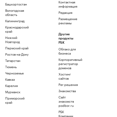
Контактная
Башкортостан
информация
Вологодская
Редакция
область
Размещение
Калининград
рекламы
Краснодарский
край
Другие
Нижний
продукты
Новгород
РБК
Пермский край
Облако для
бизнеса
Ростов-на-Дону
Корпоративный
Татарстан
регистратор
Тюмень
доменов
Черноземье
Хостинг
сайтов
Кавказ
Рег.решения
Карелия
Знакомства
Мурманск
Сайт
Приморский
знакомств
край
podbor.ru
РБК
Компании