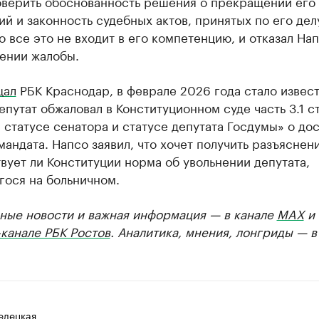
оверить обоснованность решения о прекращении его
й и законность судебных актов, принятых по его дел
то все это не входит в его компетенцию, и отказал Нап
ении жалобы.
щал
РБК Краснодар, в феврале 2026 года стало извест
путат обжаловал в Конституционном суде часть 3.1 ст
 статусе сенатора и статусе депутата Госдумы» о до
андата. Напсо заявил, что хочет получить разъяснени
вует ли Конституции норма об увольнении депутата,
гося на больничном.
ные новости и важная информация — в канале
MAX
и
канале РБК Ростов
. Аналитика, мнения, лонгриды — 
елецкая