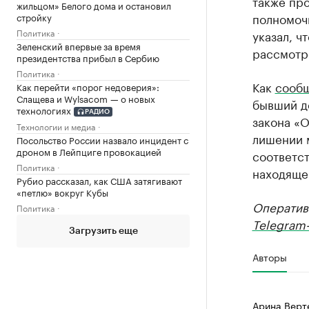
также пр
жильцом» Белого дома и остановил
полномочи
стройку
Политика
указал, ч
Зеленский впервые за время
рассмотр
президентства прибыл в Сербию
Политика
Как
сооб
Как перейти «порог недоверия»:
Слащева и Wylsacom — о новых
бывший де
технологиях
РАДИО
закона «О
Технологии и медиа
лишении м
Посольство России назвало инцидент с
дроном в Лейпциге провокацией
соответст
Политика
находяще
Рубио рассказал, как США затягивают
«петлю» вокруг Кубы
Оператив
Политика
Telegram-
Загрузить еще
Авторы
Арина Верт