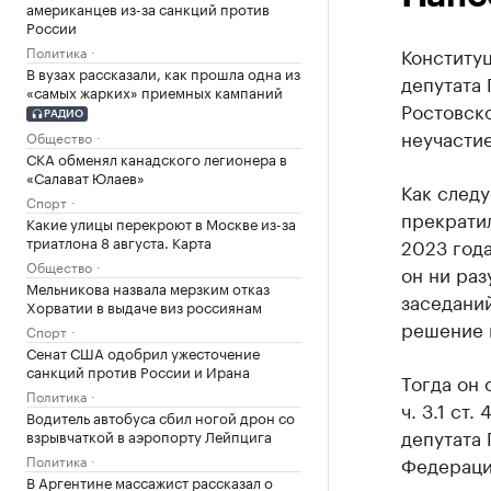
американцев из-за санкций против
России
Политика
Конститу
В вузах рассказали, как прошла одна из
депутата 
«самых жарких» приемных кампаний
Ростовск
РАДИО
неучастие
Общество
СКА обменял канадского легионера в
«Салават Юлаев»
Как следу
Спорт
прекратил
Какие улицы перекроют в Москве из-за
триатлона 8 августа. Карта
2023 год
Общество
он ни раз
Мельникова назвала мерзким отказ
заседани
Хорватии в выдаче виз россиянам
решение в
Спорт
Сенат США одобрил ужесточение
санкций против России и Ирана
Тогда он 
Политика
ч. 3.1 ст
Водитель автобуса сбил ногой дрон со
депутата
взрывчаткой в аэропорту Лейпцига
Политика
Федерации
В Аргентине массажист рассказал о