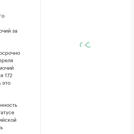
го
очий за
досрочно
преля
мочий
я 172
ь
это
онность
татусе
ийской
ь