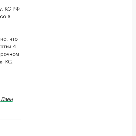
у. КС РФ
со в
но, что
атьи 4
срочном
я КС,
в
Дзен