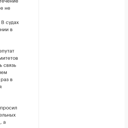
течение
е не
 В судах
нии в
епутат
митетов
ь связь
ием
раз в
я
 просил
тельных
, а