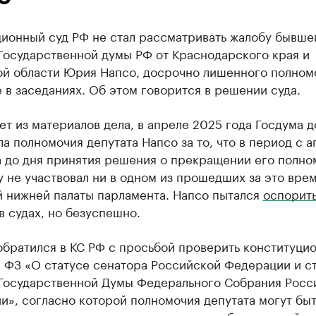
ционный суд РФ не стал рассматривать жалобу бывше
Государственной думы РФ от Краснодарского края и
ой области Юрия Напсо, досрочно лишенного полном
 в заседаниях. Об этом говорится в решении суда.
ет из материалов дела, в апреле 2025 года Госдума 
а полномочия депутата Напсо за то, что в период с а
а до дня принятия решения о прекращении его полно
у не участвовал ни в одном из прошедших за это врем
й нижней палаты парламента. Напсо пытался
оспорит
 судах, но безуспешно.
обратился в КС РФ с просьбой проверить конституци
. 4 ФЗ «О статусе сенатора Российской Федерации и с
 Государственной Думы Федерального Собрания Росс
», согласно которой полномочия депутата могут быт