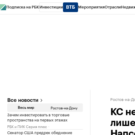
Подписка на РБК
Инвестиции
Мероприятия
Отрасли
Недви
РБК Курсы
РБК Life
Тренды
Визионеры
Национальные проекты
Горо
Спецпроекты СПб
Конференции СПб
Спецпроекты
Проверка конт
Ростов-на-Д
Все новости
Ростов-на-Дону
Весь мир
КС н
Зачем инвестировать в торговые
пространства на первых этажах
лише
РБК и ПИК Серия плюс
Сенатор США предрек обеднение
Напс