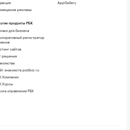
дакция
AppGallery
змещение рекламы
угие продукты РБК
лако для бизнеса
рпоративный регистратор
менов
стинг сайтов
г.решения
акомства
йт знакомств podbor.ru
К Компании
К Курсы
ола управления РБК