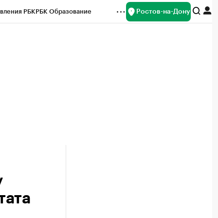
Ростов-на-Дону
вления РБК
РБК Образование
редитные рейтинги
Франшизы
Газета
ок наличной валюты
у
тата