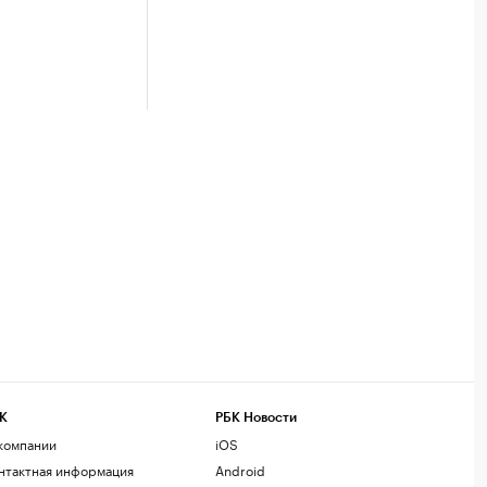
К
РБК Новости
компании
iOS
нтактная информация
Android