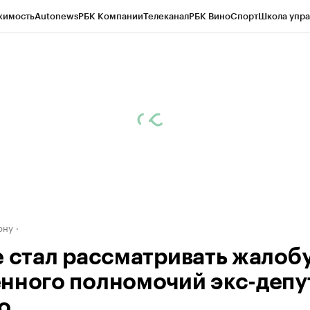
жимость
Autonews
РБК Компании
Телеканал
РБК Вино
Спорт
Школа упра
д
Стиль
Крипто
РБК Бизнес-среда
Дискуссионный клуб
Исследования
К
рагентов
Политика
Экономика
Бизнес
Технологии и медиа
Финансы
Рын
ону
е стал рассматривать жалоб
нного полномочий экс-депу
о