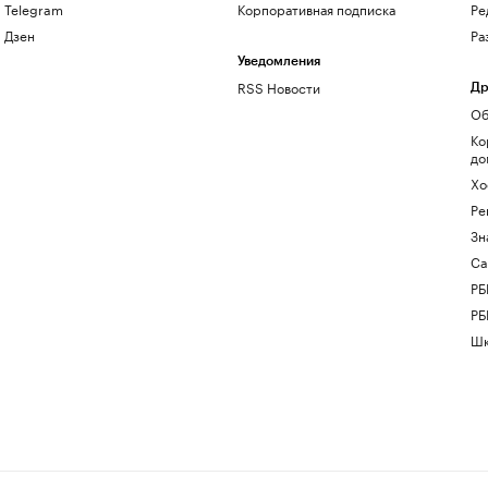
Telegram
Корпоративная подписка
Ре
Дзен
Ра
Уведомления
RSS Новости
Др
Об
Ко
до
Хо
Ре
Зн
Са
РБ
РБ
Шк