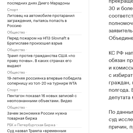
прекраще
последних днях Диего Марадоны
30 и боле
Спорт
соответст
Литовец на автомобиле протаранил
заграждения, пытаясь попасть в
полномоч
Россию
заявитель
Общество
Объедине
Перед пожаром на НПЗ Slovnaft в
Братиславе произошел взрыв
Общество
КС РФ нап
Трамп против гражданства США «по
обязан пр
праву почвы». В каких странах его
выдают
и комисси
Общество
с избират
19-летняя россиянка впервые победила
граждан, 
соперницу из топ-20 на турнире WTA
полгода. 
Спорт
Пентагон показал 16 новых записей с
депутата 
неопознанными объектами. Видео
Общество
По данны
Зачем экономике России нужна
товарная биржа
суд иссле
РБК и Петербургская Биржа
причин, п
Суд назвал Трампа «временным