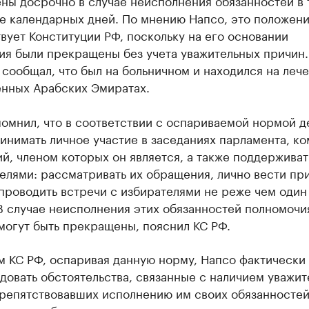
ны досрочно в случае неисполнения обязанностей в 
е календарных дней. По мнению Напсо, это положени
вует Конституции РФ, поскольку на его основании
ия были прекращены без учета уважительных причин.
 сообщал, что был на больничном и находился на лече
нных Арабских Эмиратах.
омнил, что в соответствии с оспариваемой нормой д
инимать личное участие в заседаниях парламента, ко
й, членом которых он является, а также поддерживат
елями: рассматривать их обращения, лично вести пр
проводить встречи с избирателями не реже чем один 
В случае неисполнения этих обязанностей полномочи
могут быть прекращены, пояснил КС РФ.
м КС РФ, оспаривая данную норму, Напсо фактически
довать обстоятельства, связанные с наличием уважи
репятствовавших исполнению им своих обязанностей