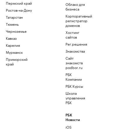
Пермский край
Облако для
бизнеса
Ростов-на-Дону
Корпоративный
Татарстан
регистратор
Тюмень
доменов
Черноземье
Хостинг
сайтов
Кавказ
Рег.решения
Карелия
Знакомства
Мурманск
Сайт
Приморский
знакомств
край
podbor.ru
РБК
Компании
РБК Курсы
Школа
управления
РБК
РБК
Новости
iOS