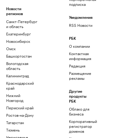
подписка
Новости
регионов
Уведомления
Санкт-Петербург
RSS Новости
и область
Екатеринбург
РБК
Новосибирск
О компании
Омск
Контактная
Башкортостан
информация
Вологодская
Редакция
область
Размещение
Калининград
рекламы
Краснодарский
край
Другие
Нижний
продукты
Новгород
РБК
Пермский край
Облако для
бизнеса
Ростов-на-Дону
Корпоративный
Татарстан
регистратор
Тюмень
доменов
Черноземье