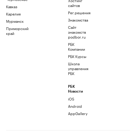
Хостинг
сайтов
Кавказ
Рег.решения
Карелия
Знакомства
Мурманск
Сайт
Приморский
знакомств
край
podbor.ru
РБК
Компании
РБК Курсы
Школа
управления
РБК
РБК
Новости
iOS
Android
AppGallery