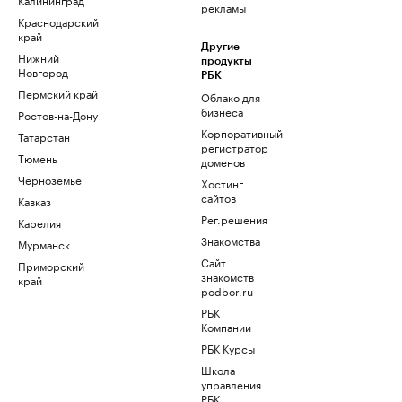
рекламы
Краснодарский
край
Другие
Нижний
продукты
Новгород
РБК
Пермский край
Облако для
бизнеса
Ростов-на-Дону
Корпоративный
Татарстан
регистратор
Тюмень
доменов
Черноземье
Хостинг
сайтов
Кавказ
Рег.решения
Карелия
Знакомства
Мурманск
Сайт
Приморский
знакомств
край
podbor.ru
РБК
Компании
РБК Курсы
Школа
управления
РБК