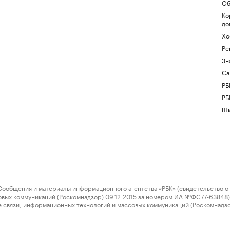
Об
Ко
до
Хо
Ре
Зн
Са
РБ
РБ
Шк
ения и материалы информационного агентства «РБК» (свидетельство о 
овых коммуникаций (Роскомнадзор) 09.12.2015 за номером ИА №ФС77-63848) 
 связи, информационных технологий и массовых коммуникаций (Роскомнадз