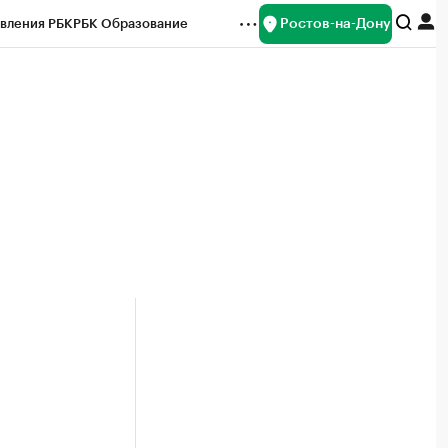
Ростов-на-Дону
вления РБК
РБК Образование
редитные рейтинги
Франшизы
Газета
ок наличной валюты