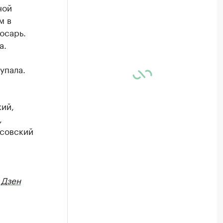
ной
м в
юсарь.
а.
упала.
кий,
,
асовский
в
Дзен