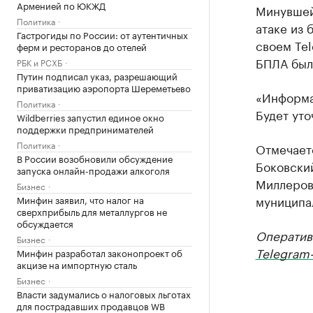
Арменией по ЮКЖД
Минувшей
Политика
атаке из 
Гастрогиды по России: от аутентичных
своем Te
ферм и ресторанов до отелей
БПЛА были
РБК и РСХБ
Путин подписал указ, разрешающий
приватизацию аэропорта Шереметьево
«Информа
Политика
Будет уто
Wildberries запустил единое окно
поддержки предпринимателей
Политика
Отмечаетс
В России возобновили обсуждение
Боковски
запуска онлайн-продажи алкоголя
Миллеров
Бизнес
муниципа
Минфин заявил, что налог на
сверхприбыль для металлургов не
обсуждается
Оператив
Бизнес
Telegram-
Минфин разработал законопроект об
акцизе на импортную сталь
Бизнес
Власти задумались о налоговых льготах
для пострадавших продавцов WB