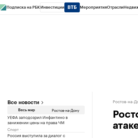
Подписка на РБК
Инвестиции
Мероприятия
Отрасли
Недви
РБК Курсы
РБК Life
Тренды
Визионеры
Национальные проекты
Горо
Спецпроекты СПб
Конференции СПб
Спецпроекты
Проверка конт
Ростов-на-Д
Все новости
Ростов-на-Дону
Весь мир
Рост
УЕФА заподозрил Инфантино в
занижении цены на права ЧМ
атак
Спорт
Россия выступила за диалог с