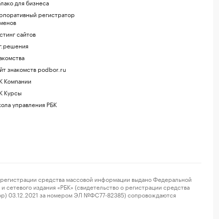
лако для бизнеса
рпоративный регистратор
менов
стинг сайтов
г.решения
акомства
йт знакомств podbor.ru
К Компании
К Курсы
ола управления РБК
регистрации средства массовой информации выдано Федеральной
и сетевого издания «РБК» (свидетельство о регистрации средства
ор) 03.12.2021 за номером ЭЛ №ФС77-82385) сопровождаются