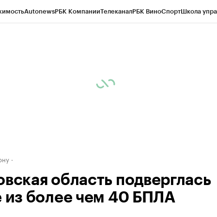
жимость
Autonews
РБК Компании
Телеканал
РБК Вино
Спорт
Школа упра
д
Стиль
Крипто
РБК Бизнес-среда
Дискуссионный клуб
Исследования
К
рагентов
Политика
Экономика
Бизнес
Технологии и медиа
Финансы
Рын
ону
овская область подверглась
е из более чем 40 БПЛА