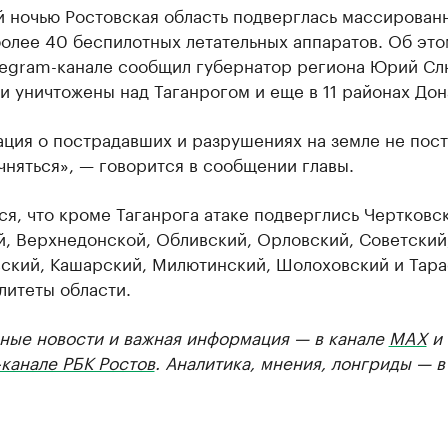
 ночью Ростовская область подверглась массирован
более 40 беспилотных летательных аппаратов. Об это
legram-канале сообщил губернатор региона Юрий Сл
 уничтожены над Таганрогом и еще в 11 районах Дон
ция о пострадавших и разрушениях на земле не пост
чняться», — говорится в сообщении главы.
я, что кроме Таганрога атаке подверглись Чертковс
й, Верхнедонской, Обливский, Орловский, Советский
ский, Кашарский, Милютинский, Шолоховский и Тар
литеты области.
ные новости и важная информация — в канале
MAX
и
канале РБК Ростов
. Аналитика, мнения, лонгриды — 