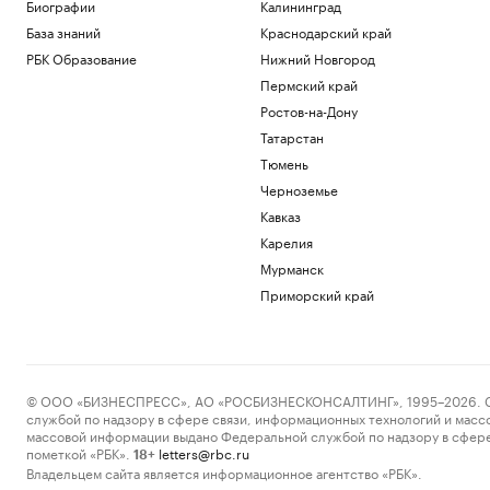
Биографии
Калининград
Политика
База знаний
Краснодарский край
Как Сэйлор использовал ИИ для
привлечения $15 млрд на биткоины
РБК Образование
Нижний Новгород
Крипто
Пермский край
Спутник «Электро-Л» № 5 пополнил
Ростов-на-Дону
орбитальную группировку
метеоспутников
Татарстан
Общество
Тюмень
Как Москва строит гастрономический
Черноземье
бренд и едут ли ради него туристы
Кавказ
Стиль
Карелия
МИД заявил, что Москва в любом
случае добьется своих целей на
Мурманск
Украине
Приморский край
Политика
Загрузить еще
© ООО «БИЗНЕСПРЕСС», АО «РОСБИЗНЕСКОНСАЛТИНГ», 1995–2026. Сообщ
службой по надзору в сфере связи, информационных технологий и масс
массовой информации выдано Федеральной службой по надзору в сфере
пометкой «РБК».
letters@rbc.ru
18+
Владельцем сайта является информационное агентство «РБК».