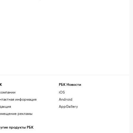
К
РБК Новости
компании
iOS
нтактная информация
Android
дакция
AppGallery
змещение рекламы
угие продукты РБК