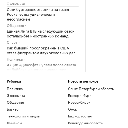
Экономика
Сети бургерных ответили на тесты
Роскачества удивлением и
несогласием
Общество
Единая Лига ВТБ на следующий сезон
осталась без иностранных команд
Спорт
Как бывший посол Украины в США
стала фигурантом двух уголовных дел
Политика
Акции «Диасофта» упали после отказа
от байбека и анонса дивидендов
Инвестиции
Уровень воды в Рейне упал до
Рубрики
Новости регионов
исторического минимума
Политика
Санкт-Петербург и область
Общество
Экономика
Екатеринбург
Как выбрать оптимальное
Общество
Новосибирск
коммерческое помещение для
инвестиций
Бизнес
Омск
РБК и ПИК Серия плюс
Технологии и медиа
Башкортостан
МИД заявил, что Россия не вводит
Финансы
Вологодская область
рестрикций на экспорт из Армении