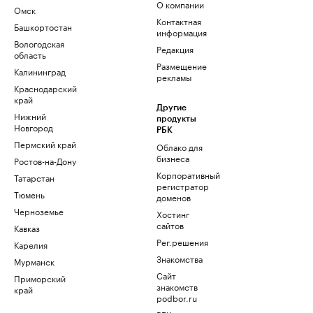
О компании
Омск
Контактная
Башкортостан
информация
Вологодская
Редакция
область
Размещение
Калининград
рекламы
Краснодарский
край
Другие
Нижний
продукты
Новгород
РБК
Пермский край
Облако для
бизнеса
Ростов-на-Дону
Корпоративный
Татарстан
регистратор
Тюмень
доменов
Черноземье
Хостинг
сайтов
Кавказ
Рег.решения
Карелия
Знакомства
Мурманск
Сайт
Приморский
знакомств
край
podbor.ru