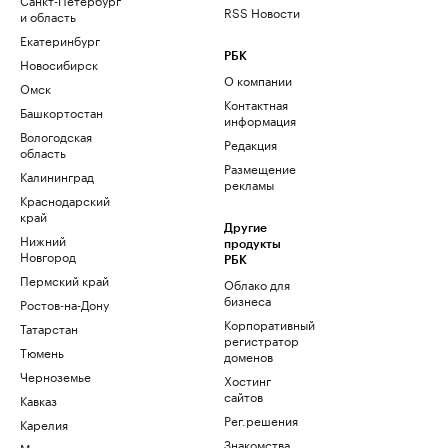
RSS Новости
и область
Екатеринбург
РБК
Новосибирск
О компании
Омск
Контактная
Башкортостан
информация
Вологодская
Редакция
область
Размещение
Калининград
рекламы
Краснодарский
край
Другие
Нижний
продукты
Новгород
РБК
Пермский край
Облако для
бизнеса
Ростов-на-Дону
Корпоративный
Татарстан
регистратор
Тюмень
доменов
Черноземье
Хостинг
сайтов
Кавказ
Рег.решения
Карелия
Знакомства
Мурманск