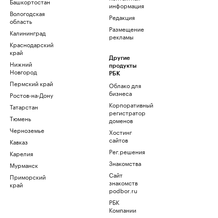
Башкортостан
информация
Вологодская
Редакция
область
Размещение
Калининград
рекламы
Краснодарский
край
Другие
Нижний
продукты
Новгород
РБК
Пермский край
Облако для
бизнеса
Ростов-на-Дону
Корпоративный
Татарстан
регистратор
Тюмень
доменов
Черноземье
Хостинг
сайтов
Кавказ
Рег.решения
Карелия
Знакомства
Мурманск
Сайт
Приморский
знакомств
край
podbor.ru
РБК
Компании