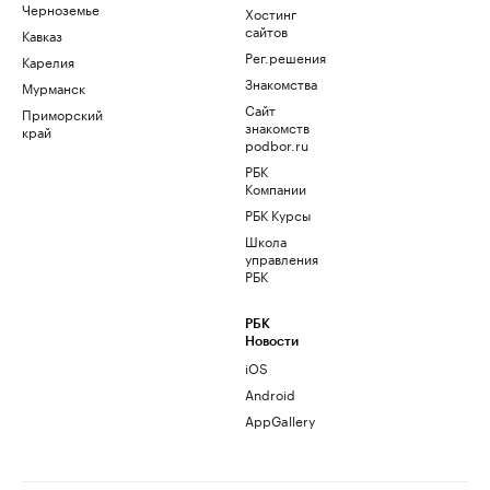
Черноземье
Хостинг
сайтов
Кавказ
Рег.решения
Карелия
Знакомства
Мурманск
Сайт
Приморский
знакомств
край
podbor.ru
РБК
Компании
РБК Курсы
Школа
управления
РБК
РБК
Новости
iOS
Android
AppGallery