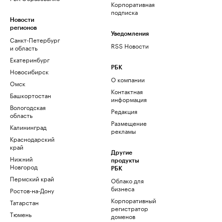
Корпоративная
подписка
Новости
регионов
Уведомления
Санкт-Петербург
RSS Новости
и область
Екатеринбург
РБК
Новосибирск
О компании
Омск
Контактная
Башкортостан
информация
Вологодская
Редакция
область
Размещение
Калининград
рекламы
Краснодарский
край
Другие
Нижний
продукты
Новгород
РБК
Пермский край
Облако для
бизнеса
Ростов-на-Дону
Корпоративный
Татарстан
регистратор
Тюмень
доменов