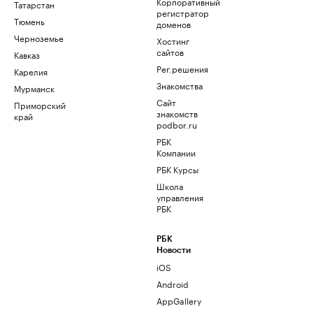
Корпоративный
Татарстан
регистратор
Тюмень
доменов
Черноземье
Хостинг
сайтов
Кавказ
Рег.решения
Карелия
Знакомства
Мурманск
Сайт
Приморский
знакомств
край
podbor.ru
РБК
Компании
РБК Курсы
Школа
управления
РБК
РБК
Новости
iOS
Android
AppGallery