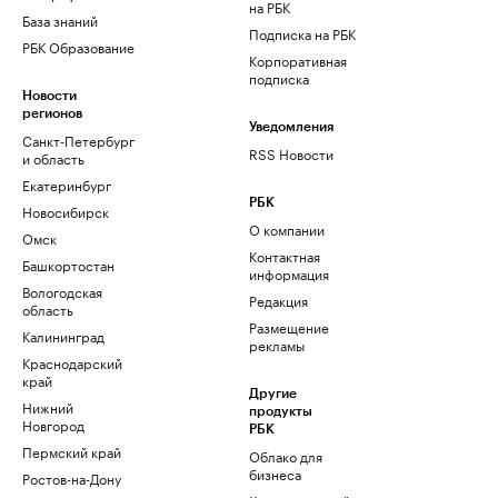
на РБК
База знаний
Подписка на РБК
РБК Образование
Корпоративная
подписка
Новости
регионов
Уведомления
Санкт-Петербург
RSS Новости
и область
Екатеринбург
РБК
Новосибирск
О компании
Омск
Контактная
Башкортостан
информация
Вологодская
Редакция
область
Размещение
Калининград
рекламы
Краснодарский
край
Другие
Нижний
продукты
Новгород
РБК
Пермский край
Облако для
бизнеса
Ростов-на-Дону