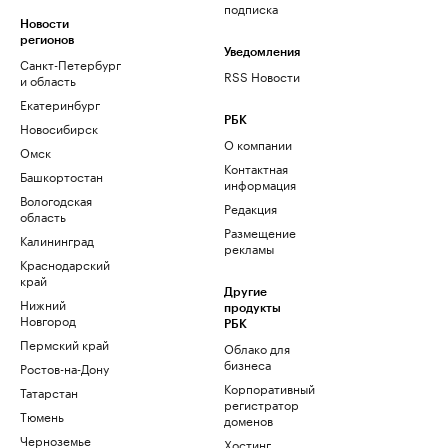
подписка
Новости
регионов
Уведомления
Санкт-Петербург
RSS Новости
и область
Екатеринбург
РБК
Новосибирск
О компании
Омск
Контактная
Башкортостан
информация
Вологодская
Редакция
область
Размещение
Калининград
рекламы
Краснодарский
край
Другие
Нижний
продукты
Новгород
РБК
Пермский край
Облако для
бизнеса
Ростов-на-Дону
Корпоративный
Татарстан
регистратор
Тюмень
доменов
Черноземье
Хостинг