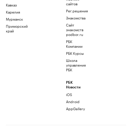
сайтов
Кавказ
Рег.решения
Карелия
Знакомства
Мурманск
Сайт
Приморский
знакомств
край
podbor.ru
РБК
Компании
РБК Курсы
Школа
управления
РБК
РБК
Новости
iOS
Android
AppGallery