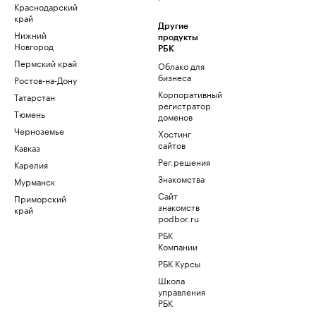
Краснодарский
край
Другие
Нижний
продукты
Новгород
РБК
Пермский край
Облако для
бизнеса
Ростов-на-Дону
Корпоративный
Татарстан
регистратор
Тюмень
доменов
Черноземье
Хостинг
сайтов
Кавказ
Рег.решения
Карелия
Знакомства
Мурманск
Сайт
Приморский
знакомств
край
podbor.ru
РБК
Компании
РБК Курсы
Школа
управления
РБК