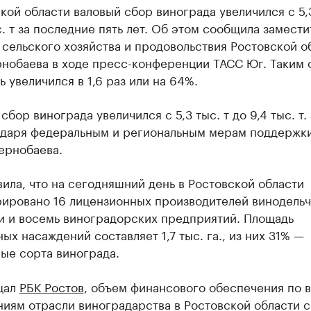
кой области валовый сбор винограда увеличился с 5,3
с. т за последние пять лет. Об этом сообщила замести
сельского хозяйства и продовольствия Ростовской о
рнобаева в ходе пресс-конференции ТАСС Юг. Таким 
ь увеличился в 1,6 раз или на 64%.
сбор винограда увеличился с 5,3 тыс. т до 9,4 тыс. т. 
годаря федеральным и региональным мерам поддержк
ернобаева.
ила, что на сегодняшний день в Ростовской области
рировано 16 лицензионных производителей винодель
и и восемь виноградорских предприятий. Площадь
ых насаждений составляет 1,7 тыс. га., из них 31% —
ые сорта винограда.
щал
РБК Ростов
, объем финансового обеспечения по 
иям отрасли виноградарства в Ростовской области с