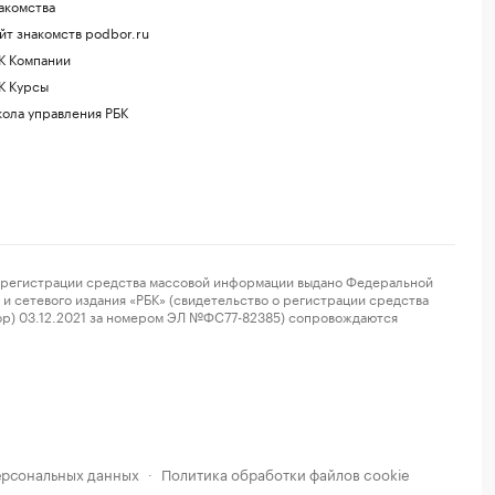
акомства
йт знакомств podbor.ru
К Компании
К Курсы
ола управления РБК
регистрации средства массовой информации выдано Федеральной
и сетевого издания «РБК» (свидетельство о регистрации средства
ор) 03.12.2021 за номером ЭЛ №ФС77-82385) сопровождаются
ерсональных данных
Политика обработки файлов cookie
·