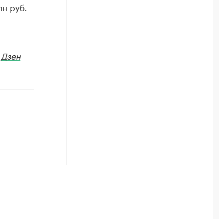
лн руб.
в
Дзен