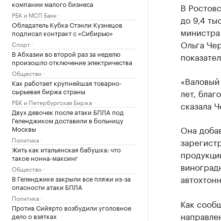
компании малого бизнеса
В Ростовс
РБК и МСП Банк
до 9,4 ты
Обладатель Кубка Стэнли Кузнецов
министра 
подписал контракт с «Сибирью»
Ольга Че
Спорт
В Абхазии во второй раз за неделю
показател
произошло отключение электричества
Общество
«Валовый 
Как работает крупнейшая товарно-
сырьевая биржа страны
лет, бла
РБК и Петербургская Биржа
сказала Ч
Двух девочек после атаки БПЛА под
Геленджиком доставили в больницу
Она добав
Москвы
Политика
зарегист
Жить как итальянская бабушка: что
продукци
такое нонна-максинг
виноградн
Общество
автохтонн
В Геленджике закрыли все пляжи из-за
опасности атаки БПЛА
Политика
Как сооб
Против Сийярто возбудили уголовное
направлен
дело о взятках