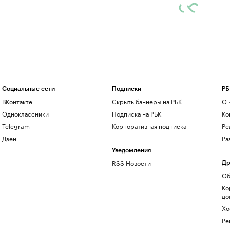
Социальные сети
Подписки
РБ
ВКонтакте
Скрыть баннеры на РБК
О 
Одноклассники
Подписка на РБК
Ко
Telegram
Корпоративная подписка
Ре
Дзен
Ра
Уведомления
RSS Новости
Др
Об
Ко
до
Хо
Ре