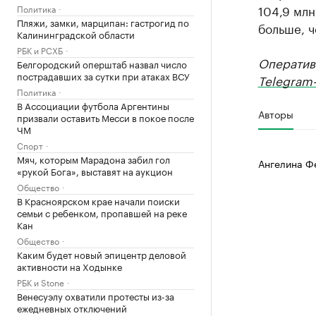
104,9 млн
Политика
Пляжи, замки, марципан: гастрогид по
больше, ч
Калининградской области
РБК и РСХБ
Оператив
Белгородский оперштаб назвал число
пострадавших за сутки при атаках ВСУ
Telegram-
Политика
В Ассоциации футбола Аргентины
Авторы
призвали оставить Месси в покое после
ЧМ
Спорт
Мяч, которым Марадона забил гол
Ангелина Ф
«рукой Бога», выставят на аукцион
Общество
В Красноярском крае начали поиски
семьи с ребенком, пропавшей на реке
Кан
Общество
Каким будет новый эпицентр деловой
активности на Ходынке
РБК и Stone
Венесуэлу охватили протесты из-за
ежедневных отключений