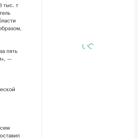
 тыс. т
тель
бласти
образом,
за пять
и», —
ческой
всем
оставил