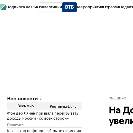
Подписка на РБК
Инвестиции
Мероприятия
Отрасли
Недви
РБК Курсы
РБК Life
Тренды
Визионеры
Национальные проекты
Горо
Спецпроекты СПб
Конференции СПб
Спецпроекты
Проверка конт
PROВино
Все новости
Ростов-на-Дону
Весь мир
На Д
Фон дер Ляйен призвала перекрывать
доходы России «со всех сторон»
увели
Политика
Как выход на фондовый рынок изменил