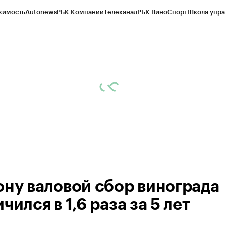
жимость
Autonews
РБК Компании
Телеканал
РБК Вино
Спорт
Школа упра
д
Стиль
Крипто
РБК Бизнес-среда
Дискуссионный клуб
Исследования
К
рагентов
Политика
Экономика
Бизнес
Технологии и медиа
Финансы
Рын
ону валовой сбор винограда
чился в 1,6 раза за 5 лет