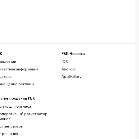
К
РБК Новости
компании
iOS
нтактная информация
Android
дакция
AppGallery
змещение рекламы
угие продукты РБК
лако для бизнеса
рпоративный регистратор
менов
стинг сайтов
г.решения