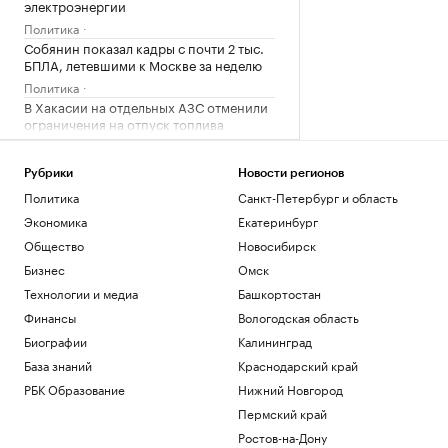
электроэнергии
Политика
Собянин показал кадры с почти 2 тыс.
БПЛА, летевшими к Москве за неделю
Политика
В Хакасии на отдельных АЗС отменили
ограничения на отпуск топлива
Экономика
ЭСК признала правильным назначение
Рубрики
Новости регионов
пенальти «Спартаку» в игре с
Политика
Санкт-Петербург и область
«Ахматом»
Экономика
Екатеринбург
Спорт
Трамп возобновил попытки уволить
Общество
Новосибирск
члена совета управляющих ФРС Лизу
Бизнес
Омск
Кук
Технологии и медиа
Башкортостан
Политика
Финансы
Вологодская область
Загрузить еще
Биографии
Калининград
База знаний
Краснодарский край
РБК Образование
Нижний Новгород
Пермский край
Ростов-на-Дону