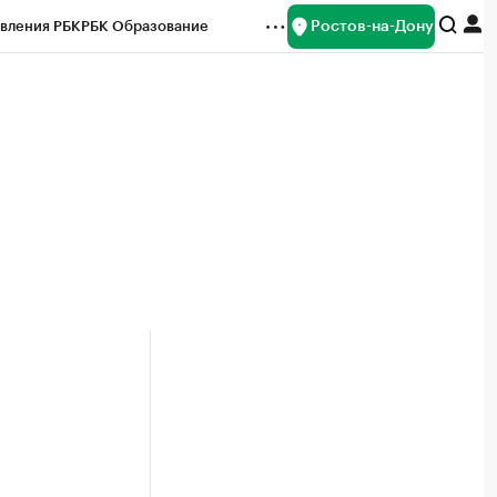
Ростов-на-Дону
вления РБК
РБК Образование
редитные рейтинги
Франшизы
Газета
ок наличной валюты