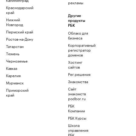
рекламы
Краснодарский
край
Другие
Нижний
продукты
Новгород
РБК
Пермский край
Облако для
бизнеса
Ростов-на-Дону
Корпоративный
Татарстан
регистратор
Тюмень
доменов
Черноземье
Хостинг
сайтов
Кавказ
Рег.решения
Карелия
Знакомства
Мурманск
Сайт
Приморский
знакомств
край
podbor.ru
РБК
Компании
РБК Курсы
Школа
управления
РБК