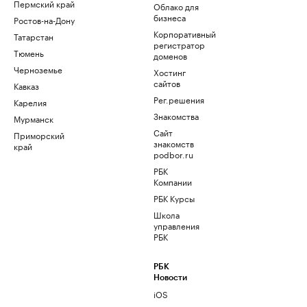
Пермский край
Облако для
бизнеса
Ростов-на-Дону
Корпоративный
Татарстан
регистратор
Тюмень
доменов
Черноземье
Хостинг
сайтов
Кавказ
Рег.решения
Карелия
Знакомства
Мурманск
Сайт
Приморский
знакомств
край
podbor.ru
РБК
Компании
РБК Курсы
Школа
управления
РБК
РБК
Новости
iOS