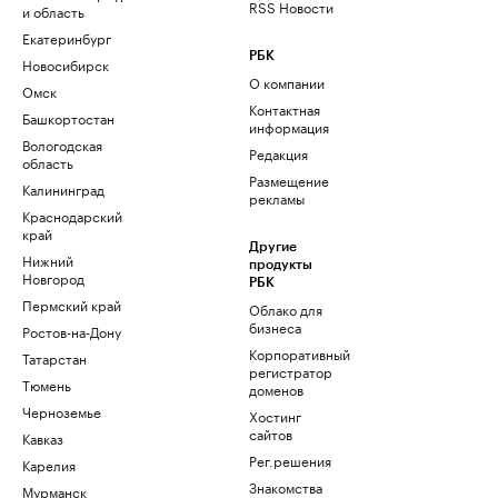
RSS Новости
и область
Екатеринбург
РБК
Новосибирск
О компании
Омск
Контактная
Башкортостан
информация
Вологодская
Редакция
область
Размещение
Калининград
рекламы
Краснодарский
край
Другие
Нижний
продукты
Новгород
РБК
Пермский край
Облако для
бизнеса
Ростов-на-Дону
Корпоративный
Татарстан
регистратор
Тюмень
доменов
Черноземье
Хостинг
сайтов
Кавказ
Рег.решения
Карелия
Знакомства
Мурманск