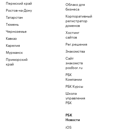
Пермский край
Облако для
бизнеса
Ростов-на-Дону
Корпоративный
Татарстан
регистратор
Тюмень
доменов
Черноземье
Хостинг
сайтов
Кавказ
Рег.решения
Карелия
Знакомства
Мурманск
Сайт
Приморский
знакомств
край
podbor.ru
РБК
Компании
РБК Курсы
Школа
управления
РБК
РБК
Новости
iOS