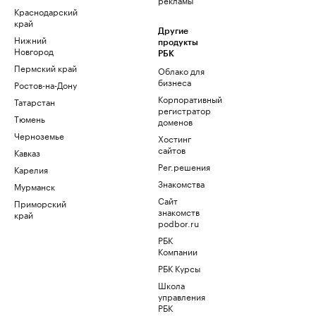
Краснодарский
край
Другие
Нижний
продукты
Новгород
РБК
Пермский край
Облако для
бизнеса
Ростов-на-Дону
Корпоративный
Татарстан
регистратор
Тюмень
доменов
Черноземье
Хостинг
сайтов
Кавказ
Рег.решения
Карелия
Знакомства
Мурманск
Сайт
Приморский
знакомств
край
podbor.ru
РБК
Компании
РБК Курсы
Школа
управления
РБК