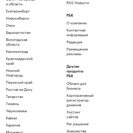
RSS Новости
и область
Екатеринбург
РБК
Новосибирск
О компании
Омск
Контактная
Башкортостан
информация
Вологодская
Редакция
область
Размещение
Калининград
рекламы
Краснодарский
край
Другие
Нижний
продукты
Новгород
РБК
Пермский край
Облако для
бизнеса
Ростов-на-Дону
Корпоративный
Татарстан
регистратор
Тюмень
доменов
Черноземье
Хостинг
сайтов
Кавказ
Рег.решения
Карелия
Знакомства
Мурманск