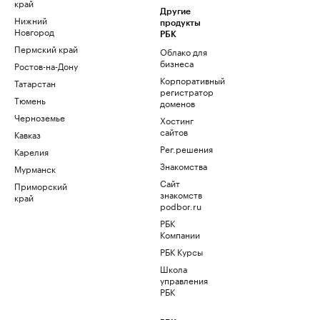
край
Другие
Нижний
продукты
Новгород
РБК
Пермский край
Облако для
бизнеса
Ростов-на-Дону
Корпоративный
Татарстан
регистратор
Тюмень
доменов
Черноземье
Хостинг
сайтов
Кавказ
Рег.решения
Карелия
Знакомства
Мурманск
Сайт
Приморский
знакомств
край
podbor.ru
РБК
Компании
РБК Курсы
Школа
управления
РБК