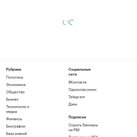
Рубрики
Социальные
сети
Политика
ВКонтакте
Экономика
Одноклассники
Общество
Telegram
Бизнес
Дзен
Технологии и
медиа
Финансы
Подписки
Скрыть баннеры
Биографии
на РБК
База знаний
Подписка на РБК