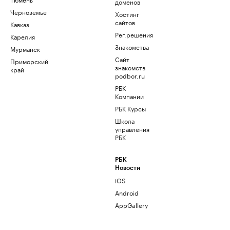
доменов
Черноземье
Хостинг
сайтов
Кавказ
Рег.решения
Карелия
Знакомства
Мурманск
Сайт
Приморский
знакомств
край
podbor.ru
РБК
Компании
РБК Курсы
Школа
управления
РБК
РБК
Новости
iOS
Android
AppGallery