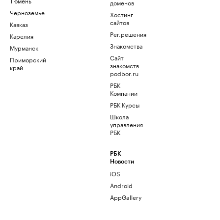
Тюмень
доменов
Черноземье
Хостинг
сайтов
Кавказ
Рег.решения
Карелия
Знакомства
Мурманск
Сайт
Приморский
знакомств
край
podbor.ru
РБК
Компании
РБК Курсы
Школа
управления
РБК
РБК
Новости
iOS
Android
AppGallery