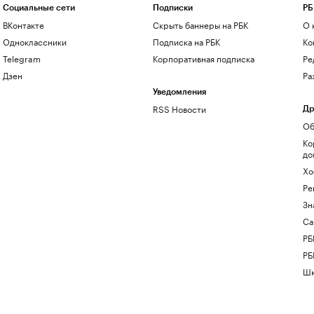
Социальные сети
Подписки
РБ
ВКонтакте
Скрыть баннеры на РБК
О 
Одноклассники
Подписка на РБК
Ко
Telegram
Корпоративная подписка
Ре
Дзен
Ра
Уведомления
RSS Новости
Др
Об
Ко
до
Хо
Ре
Зн
Са
РБ
РБ
Шк