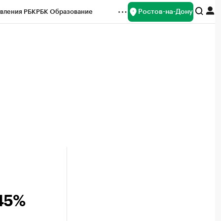
Ростов-на-Дону
вления РБК
РБК Образование
редитные рейтинги
Франшизы
Газета
ок наличной валюты
45%