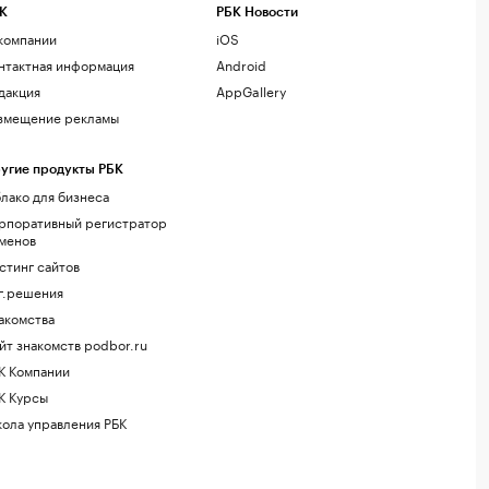
К
РБК Новости
компании
iOS
нтактная информация
Android
дакция
AppGallery
змещение рекламы
угие продукты РБК
лако для бизнеса
рпоративный регистратор
менов
стинг сайтов
г.решения
акомства
йт знакомств podbor.ru
К Компании
К Курсы
ола управления РБК