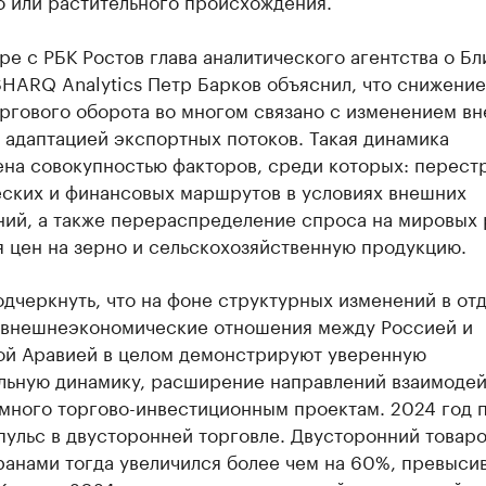
о или растительного происхождения.
ре с РБК Ростов глава аналитического агентства о Б
HARQ Analytics Петр Барков объяснил, что снижение
ргового оборота во многом связано с изменением в
 адаптацией экспортных потоков. Такая динамика
ена совокупностью факторов, среди которых: перест
еских и финансовых маршрутов в условиях внешних
ний, а также перераспределение спроса на мировых 
 цен на зерно и сельскохозяйственную продукцию.
дчеркнуть, что на фоне структурных изменений в от
 внешнеэкономические отношения между Россией и
ой Аравией в целом демонстрируют уверенную
льную динамику, расширение направлений взаимодей
много торгово-инвестиционным проектам. 2024 год 
пульс в двусторонней торговле. Двусторонний товар
анами тогда увеличился более чем на 60%, превысив