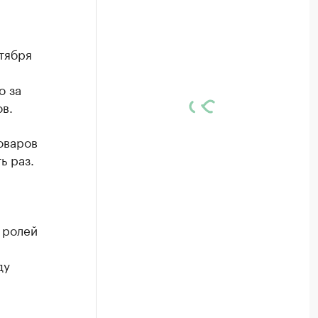
тября
о за
в.
оваров
ь раз.
 ролей
ду