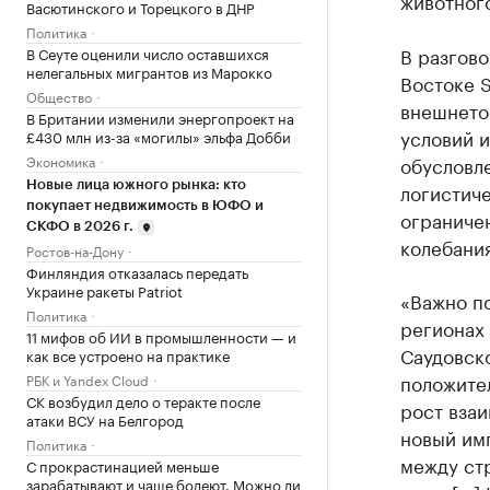
животног
Васютинского и Торецкого в ДНР
Политика
В разгово
В Сеуте оценили число оставшихся
нелегальных мигрантов из Марокко
Востоке S
Общество
внешнето
В Британии изменили энергопроект на
условий и
£430 млн из-за «могилы» эльфа Добби
Экономика
обусловл
Новые лица южного рынка: кто
логистич
покупает недвижимость в ЮФО и
ограниче
СКФО в 2026 г.
колебания
Ростов-на-Дону
Финляндия отказалась передать
Украине ракеты Patriot
«Важно по
Политика
регионах
11 мифов об ИИ в промышленности — и
Саудовск
как все устроено на практике
положите
РБК и Yandex Cloud
СК возбудил дело о теракте после
рост взаи
атаки ВСУ на Белгород
новый им
Политика
между стр
С прокрастинацией меньше
зарабатывают и чаще болеют. Можно ли