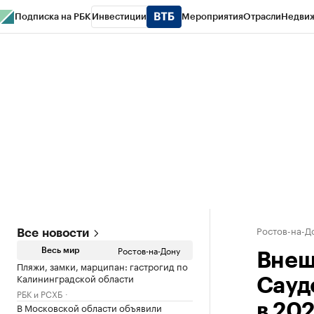
Подписка на РБК
Инвестиции
Мероприятия
Отрасли
Недви
РБК Курсы
РБК Life
Тренды
Визионеры
Национальные проекты
Горо
Спецпроекты СПб
Конференции СПб
Спецпроекты
Проверка конт
Ростов-на-Д
Все новости
Ростов-на-Дону
Весь мир
Внеш
Пляжи, замки, марципан: гастрогид по
Калининградской области
Сауд
РБК и РСХБ
В Московской области объявили
в 202