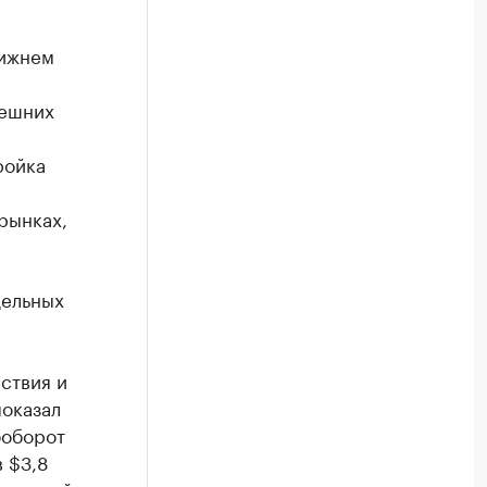
лижнем
нешних
ройка
рынках,
дельных
ствия и
показал
ооборот
 $3,8