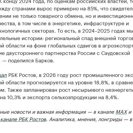
К концу 2024 года, по оценкам российских властей, 
ежду странами вырос примерно на 85%, что свидетел
нии не только товарного обмена, но и инвестиционн
ества, в том числе в энергетике, инфраструктуре и
нологичных секторах. То есть, в 2024–2025 годах м
ллельные истории: региональный спад внешней торго
й области на фоне глобальных сдвигов в агроэкспор
ие двустороннего партнерства России с Саудовской
 — поделился Барков.
щал
РБК Ростов, в 2026 году рост промышленного эк
й области прогнозируется на уровне 18,8%, в сравне
ом. Также запланирован рост несырьевого неэнергет
на 10,3% и экспорта сельхозпродукции на 8,4%.
ные новости и важная информация — в канале
MAX
и
канале РБК Ростов
. Аналитика, мнения, лонгриды — 