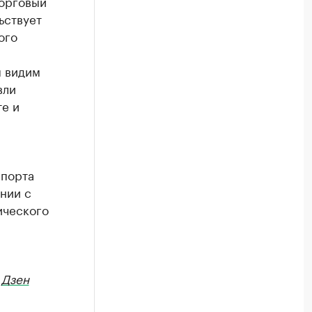
торговый
ьствует
ого
ы видим
вли
те и
спорта
нии с
ического
в
Дзен