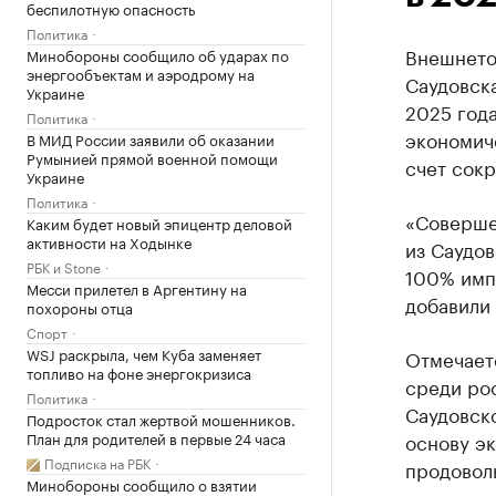
беспилотную опасность
Политика
Внешнето
Минобороны сообщило об ударах по
энергообъектам и аэродрому на
Саудовска
Украине
2025 год
Политика
экономиче
В МИД России заявили об оказании
Румынией прямой военной помощи
счет сок
Украине
Политика
«Соверше
Каким будет новый эпицентр деловой
активности на Ходынке
из Саудов
РБК и Stone
100% импо
Месси прилетел в Аргентину на
добавили 
похороны отца
Спорт
WSJ раскрыла, чем Куба заменяет
Отмечаетс
топливо на фоне энергокризиса
среди ро
Политика
Саудовско
Подросток стал жертвой мошенников.
План для родителей в первые 24 часа
основу эк
Подписка на РБК
продовол
Минобороны сообщило о взятии