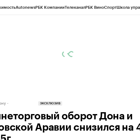
жимость
Autonews
РБК Компании
Телеканал
РБК Вино
Спорт
Школа упра
д
Стиль
Крипто
РБК Бизнес-среда
Дискуссионный клуб
Исследования
К
рагентов
Политика
Экономика
Бизнес
Технологии и медиа
Финансы
Рын
ону
ЭКСКЛЮЗИВ
неторговый оборот Дона и
овской Аравии снизился на 
5г.