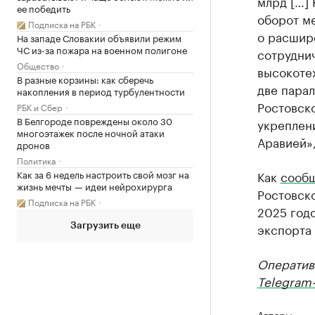
млрд […] 
ее победить
оборот м
Подписка на РБК
о расшире
На западе Словакии объявили режим
ЧС из-за пожара на военном полигоне
сотруднич
Общество
высокотех
В разные корзины: как сберечь
две пара
накопления в период турбулентности
Ростовско
РБК и Сбер
В Белгороде повреждены около 30
укреплен
многоэтажек после ночной атаки
Аравией»,
дронов
Политика
Как за 6 недель настроить свой мозг на
Как
сооб
жизнь мечты — идеи нейрохирурга
Ростовско
Подписка на РБК
2025 год
экспорта 
Загрузить еще
Оператив
Telegram-
Авторы