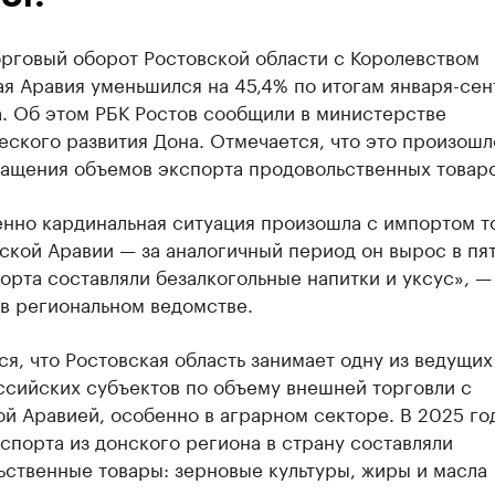
рговый оборот Ростовской области с Королевством
я Аравия уменьшился на 45,4% по итогам января-сен
а. Об этом РБК Ростов сообщили в министерстве
ского развития Дона. Отмечается, что это произошл
ращения объемов экспорта продовольственных товаро
нно кардинальная ситуация произошла с импортом т
ской Аравии — за аналогичный период он вырос в пят
рта составляли безалкогольные напитки и уксус», —
в региональном ведомстве.
я, что Ростовская область занимает одну из ведущих
ссийских субъектов по объему внешней торговли с
й Аравией, особенно в аграрном секторе. В 2025 го
спорта из донского региона в страну составляли
ьственные товары: зерновые культуры, жиры и масла