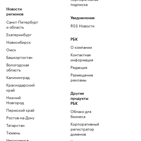
подписка
Новости
регионов
Уведомления
Санкт-Петербург
RSS Новости
и область
Екатеринбург
РБК
Новосибирск
О компании
Омск
Контактная
Башкортостан
информация
Вологодская
Редакция
область
Размещение
Калининград
рекламы
Краснодарский
край
Другие
Нижний
продукты
Новгород
РБК
Пермский край
Облако для
бизнеса
Ростов-на-Дону
Корпоративный
Татарстан
регистратор
Тюмень
доменов
Черноземье