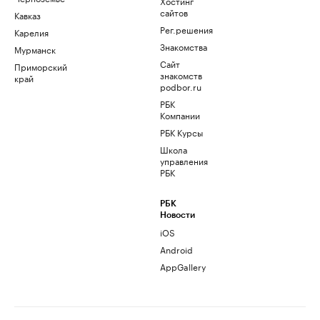
Хостинг
сайтов
Кавказ
Рег.решения
Карелия
Знакомства
Мурманск
Сайт
Приморский
знакомств
край
podbor.ru
РБК
Компании
РБК Курсы
Школа
управления
РБК
РБК
Новости
iOS
Android
AppGallery