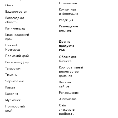
О компании
Омск
Контактная
Башкортостан
информация
Вологодская
Редакция
область
Размещение
Калининград
рекламы
Краснодарский
край
Другие
Нижний
продукты
Новгород
РБК
Пермский край
Облако для
бизнеса
Ростов-на-Дону
Корпоративный
Татарстан
регистратор
Тюмень
доменов
Черноземье
Хостинг
сайтов
Кавказ
Рег.решения
Карелия
Знакомства
Мурманск
Сайт
Приморский
знакомств
край
podbor.ru