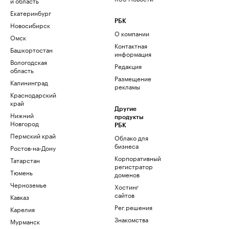
и область
Екатеринбург
РБК
Новосибирск
О компании
Омск
Контактная
Башкортостан
информация
Вологодская
Редакция
область
Размещение
Калининград
рекламы
Краснодарский
край
Другие
Нижний
продукты
Новгород
РБК
Пермский край
Облако для
бизнеса
Ростов-на-Дону
Корпоративный
Татарстан
регистратор
Тюмень
доменов
Черноземье
Хостинг
сайтов
Кавказ
Рег.решения
Карелия
Знакомства
Мурманск