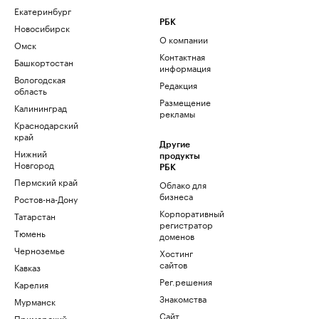
Екатеринбург
РБК
Новосибирск
О компании
Омск
Контактная
Башкортостан
информация
Вологодская
Редакция
область
Размещение
Калининград
рекламы
Краснодарский
край
Другие
Нижний
продукты
Новгород
РБК
Пермский край
Облако для
бизнеса
Ростов-на-Дону
Корпоративный
Татарстан
регистратор
Тюмень
доменов
Черноземье
Хостинг
сайтов
Кавказ
Рег.решения
Карелия
Знакомства
Мурманск
Сайт
Приморский