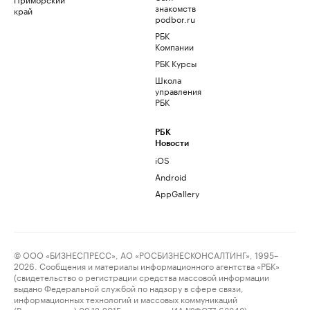
знакомств
край
podbor.ru
РБК
Компании
РБК Курсы
Школа
управления
РБК
РБК
Новости
iOS
Android
AppGallery
© ООО «БИЗНЕСПРЕСС», АО «РОСБИЗНЕСКОНСАЛТИНГ», 1995–
2026. Сообщения и материалы информационного агентства «РБК»
(свидетельство о регистрации средства массовой информации
выдано Федеральной службой по надзору в сфере связи,
информационных технологий и массовых коммуникаций
(Роскомнадзор) 09.12.2015 за номером ИА №ФС77-63848) и сетевого